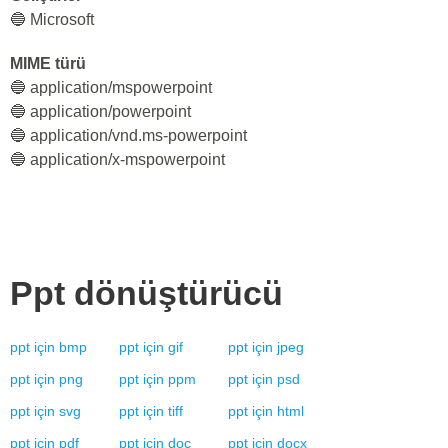
🔵 Microsoft
MIME türü
🔵 application/mspowerpoint
🔵 application/powerpoint
🔵 application/vnd.ms-powerpoint
🔵 application/x-mspowerpoint
Ppt
dönüştürücü
ppt
için
bmp
ppt
için
gif
ppt
için
jpeg
ppt
için
png
ppt
için
ppm
ppt
için
psd
ppt
için
svg
ppt
için
tiff
ppt
için
html
ppt
için
pdf
ppt
için
doc
ppt
için
docx