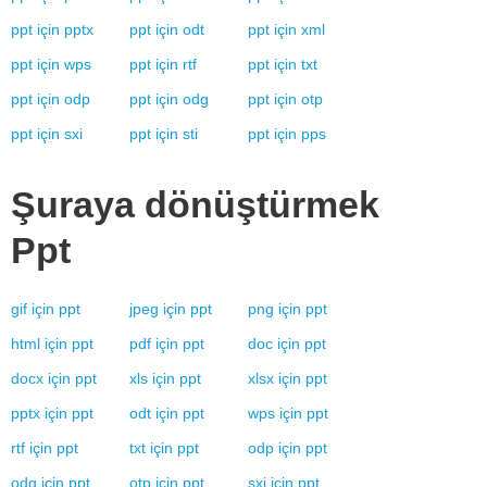
ppt
için
pptx
ppt
için
odt
ppt
için
xml
ppt
için
wps
ppt
için
rtf
ppt
için
txt
ppt
için
odp
ppt
için
odg
ppt
için
otp
ppt
için
sxi
ppt
için
sti
ppt
için
pps
Şuraya dönüştürmek
Ppt
gif
için
ppt
jpeg
için
ppt
png
için
ppt
html
için
ppt
pdf
için
ppt
doc
için
ppt
docx
için
ppt
xls
için
ppt
xlsx
için
ppt
pptx
için
ppt
odt
için
ppt
wps
için
ppt
rtf
için
ppt
txt
için
ppt
odp
için
ppt
odg
için
ppt
otp
için
ppt
sxi
için
ppt