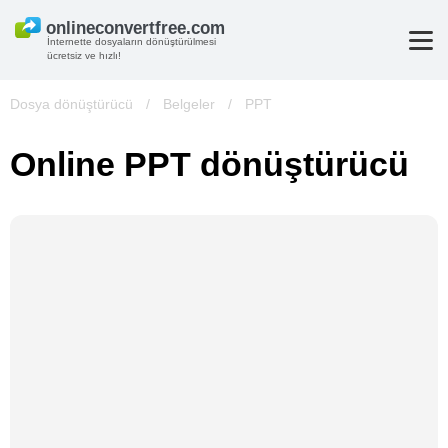
İnternette dosyaların dönüştürülmesi
ücretsiz ve hızlı!
Dosya dönüştürücü
/
Belgeler
/
PPT
Online PPT dönüştürücü