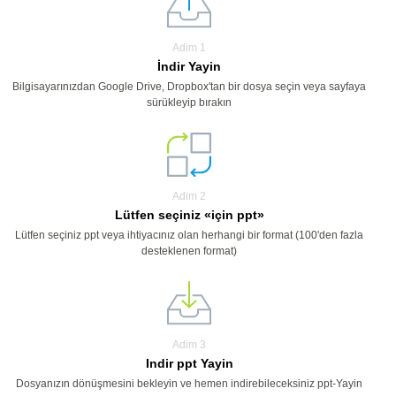
Adim 1
İndir Yayin
Bilgisayarınızdan Google Drive, Dropbox'tan bir dosya seçin veya sayfaya
sürükleyip bırakın
Adim 2
Lütfen seçiniz «için ppt»
Lütfen seçiniz ppt veya ihtiyacınız olan herhangi bir format (100'den fazla
desteklenen format)
Adim 3
Indir ppt Yayin
Dosyanızın dönüşmesini bekleyin ve hemen indirebileceksiniz ppt-Yayin