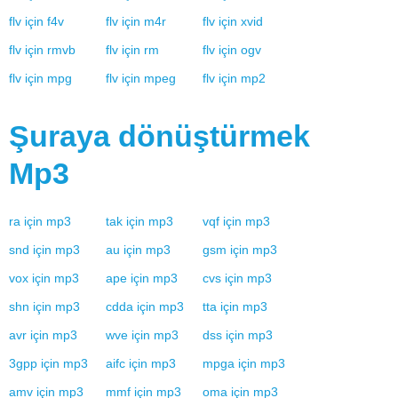
flv
için
f4v
flv
için
m4r
flv
için
xvid
flv
için
rmvb
flv
için
rm
flv
için
ogv
flv
için
mpg
flv
için
mpeg
flv
için
mp2
Şuraya dönüştürmek
Mp3
ra
için
mp3
tak
için
mp3
vqf
için
mp3
snd
için
mp3
au
için
mp3
gsm
için
mp3
vox
için
mp3
ape
için
mp3
cvs
için
mp3
shn
için
mp3
cdda
için
mp3
tta
için
mp3
avr
için
mp3
wve
için
mp3
dss
için
mp3
3gpp
için
mp3
aifc
için
mp3
mpga
için
mp3
amv
için
mp3
mmf
için
mp3
oma
için
mp3