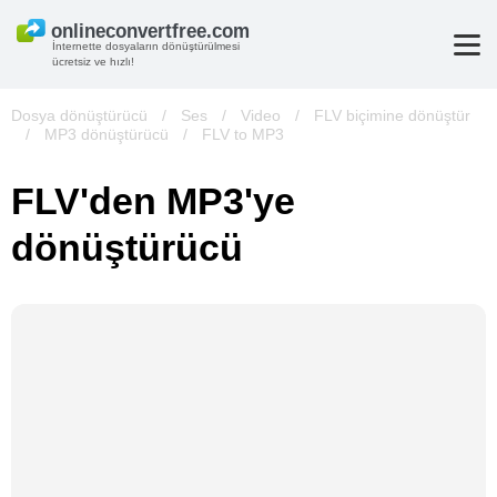
İnternette dosyaların dönüştürülmesi
ücretsiz ve hızlı!
Dosya dönüştürücü
/
Ses
/
Video
/
FLV biçimine dönüştür
/
MP3 dönüştürücü
/
FLV to MP3
FLV'den MP3'ye
dönüştürücü