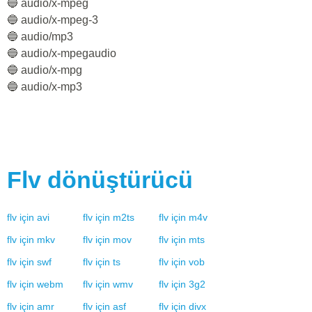
🔵 audio/x-mpeg
🔵 audio/x-mpeg-3
🔵 audio/mp3
🔵 audio/x-mpegaudio
🔵 audio/x-mpg
🔵 audio/x-mp3
Flv
dönüştürücü
flv
için
avi
flv
için
m2ts
flv
için
m4v
flv
için
mkv
flv
için
mov
flv
için
mts
flv
için
swf
flv
için
ts
flv
için
vob
flv
için
webm
flv
için
wmv
flv
için
3g2
flv
için
amr
flv
için
asf
flv
için
divx