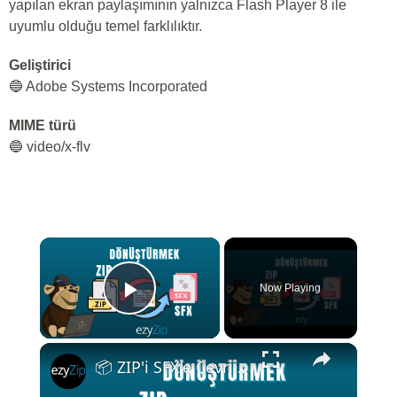
yapılan ekran paylaşımının yalnızca Flash Player 8 ile
uyumlu olduğu temel farklılıktır.
Geliştirici
🔵 Adobe Systems Incorporated
MIME türü
🔵 video/x-flv
×
Now Playing
Play Video
×
📦 ZIP'i SFX'e Çevrimiçi Ücretsiz Nasıl Dönüştürülür | Yazılım Kurulumu Gerekmez