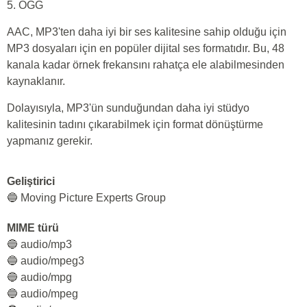
5. OGG
AAC, MP3'ten daha iyi bir ses kalitesine sahip olduğu için
MP3 dosyaları için en popüler dijital ses formatıdır. Bu, 48
kanala kadar örnek frekansını rahatça ele alabilmesinden
kaynaklanır.
Dolayısıyla, MP3'ün sunduğundan daha iyi stüdyo
kalitesinin tadını çıkarabilmek için format dönüştürme
yapmanız gerekir.
Geliştirici
🔵 Moving Picture Experts Group
MIME türü
🔵 audio/mp3
🔵 audio/mpeg3
🔵 audio/mpg
🔵 audio/mpeg