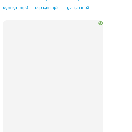
ogm
için
mp3
qcp
için
mp3
gvi
için
mp3