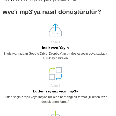
wve'i mp3'ya nasıl dönüştürülür?
Adim 1
İndir wve-Yayin
Bilgisayarınızdan Google Drive, Dropbox'tan bir dosya seçin veya sayfaya
sürükleyip bırakın
Adim 2
Lütfen seçiniz «için mp3»
Lütfen seçiniz mp3 veya ihtiyacınız olan herhangi bir format (100'den fazla
desteklenen format)