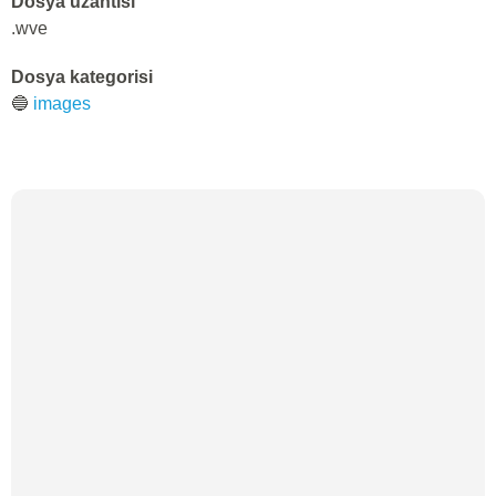
Dosya uzantısı
.wve
Dosya kategorisi
🔵
images