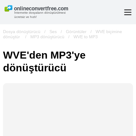
İnternette dosyaların dönüştürülmesi
ücretsiz ve hızlı!
Dosya dönüştürücü
/
Ses
/
Görüntüler
/
WVE biçimine
dönüştür
/
MP3 dönüştürücü
/
WVE to MP3
WVE'den MP3'ye
dönüştürücü