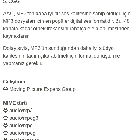
5. OGG
AAC, MP3'ten daha iyi bir ses kalitesine sahip olduğu için
MP3 dosyaları için en popüler dijital ses formatıdır. Bu, 48
kanala kadar örnek frekansını rahatça ele alabilmesinden
kaynaklanır.
Dolayısıyla, MP3'ün sunduğundan daha iyi stüdyo
kalitesinin tadını çıkarabilmek için format dönüştürme
yapmanız gerekir.
Geliştirici
🔵 Moving Picture Experts Group
MIME türü
🔵 audio/mp3
🔵 audio/mpeg3
🔵 audio/mpg
🔵 audio/mpeg