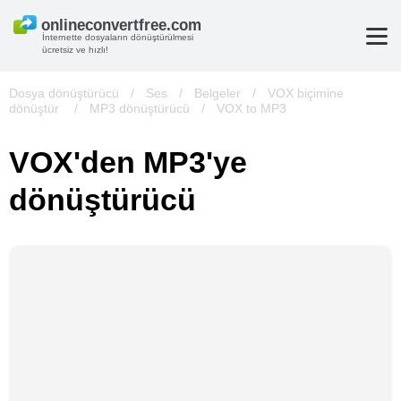
İnternette dosyaların dönüştürülmesi
ücretsiz ve hızlı!
Dosya dönüştürücü
/
Ses
/
Belgeler
/
VOX biçimine
dönüştür
/
MP3 dönüştürücü
/
VOX to MP3
VOX'den MP3'ye
dönüştürücü