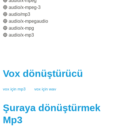
🔵 audio/x-mpeg
🔵 audio/x-mpeg-3
🔵 audio/mp3
🔵 audio/x-mpegaudio
🔵 audio/x-mpg
🔵 audio/x-mp3
Vox
dönüştürücü
vox
için
mp3
vox
için
wav
Şuraya dönüştürmek
Mp3