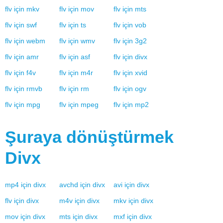
flv
için
mkv
flv
için
mov
flv
için
mts
flv
için
swf
flv
için
ts
flv
için
vob
flv
için
webm
flv
için
wmv
flv
için
3g2
flv
için
amr
flv
için
asf
flv
için
divx
flv
için
f4v
flv
için
m4r
flv
için
xvid
flv
için
rmvb
flv
için
rm
flv
için
ogv
flv
için
mpg
flv
için
mpeg
flv
için
mp2
Şuraya dönüştürmek
Divx
mp4
için
divx
avchd
için
divx
avi
için
divx
flv
için
divx
m4v
için
divx
mkv
için
divx
mov
için
divx
mts
için
divx
mxf
için
divx