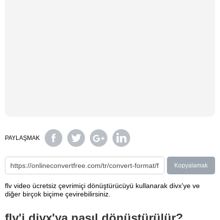
PAYLAŞMAK
Kopyalamak
flv video ücretsiz çevrimiçi dönüştürücüyü kullanarak divx'ye ve
diğer birçok biçime çevirebilirsiniz.
flv'i divx'ya nasıl dönüştürülür?