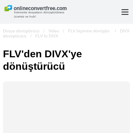
İnternette dosyaların dönüştürülmesi
ücretsiz ve hızlı!
Dosya dönüştürücü
/
Video
/
FLV biçimine dönüştür
/
DIVX
dönüştürücü
/
FLV to DIVX
FLV'den DIVX'ye
dönüştürücü