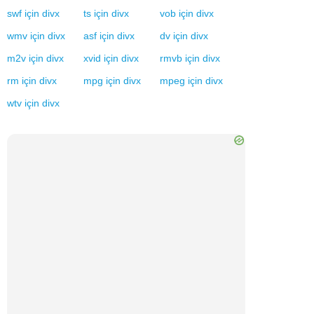
swf
için
divx
ts
için
divx
vob
için
divx
wmv
için
divx
asf
için
divx
dv
için
divx
m2v
için
divx
xvid
için
divx
rmvb
için
divx
rm
için
divx
mpg
için
divx
mpeg
için
divx
wtv
için
divx