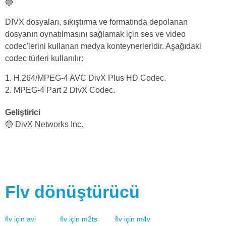
🔵
DIVX dosyaları, sıkıştırma ve formatında depolanan
dosyanın oynatılmasını sağlamak için ses ve video
codec'lerini kullanan medya konteynerleridir. Aşağıdaki
codec türleri kullanılır:
1. H.264/MPEG-4 AVC DivX Plus HD Codec.
2. MPEG-4 Part 2 DivX Codec.
Geliştirici
🔵 DivX Networks Inc.
Flv
dönüştürücü
flv
için
avi
flv
için
m2ts
flv
için
m4v