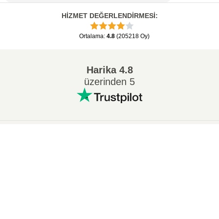
HİZMET DEĞERLENDİRMESİ
:
Ortalama
:
4.8
(
205218
Oy
)
Harika
4.8
üzerinden 5
Popüler Dönüşümler
:
×
7Z ZIP dönüştürmek
WAV MP3 dönüştürmek
Now Playing
M4A MP3 dönüştürmek
EPUB PDF dönüştürmek
Play Video
EPUB MOBI dönüştürmek
WMA MP3 dönüştürmek
×
Görsel Programlama 2024-2025 Vize Soruları