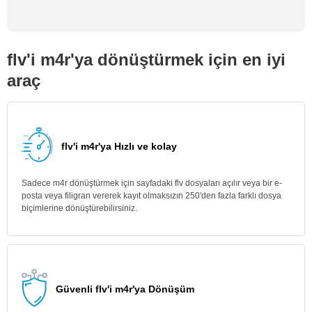
flv'i m4r'ya dönüştürmek için en iyi
araç
flv'i m4r'ya Hızlı ve kolay
Sadece m4r dönüştürmek için sayfadaki flv dosyaları açılır veya bir e-
posta veya filigran vererek kayıt olmaksızın 250'den fazla farklı dosya
biçimlerine dönüştürebilirsiniz.
Güvenli flv'i m4r'ya Dönüşüm