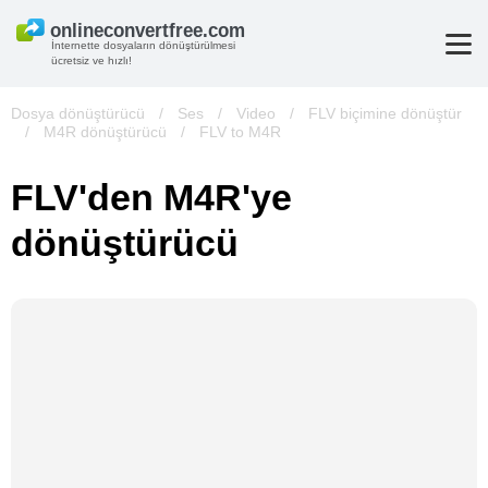
İnternette dosyaların dönüştürülmesi
ücretsiz ve hızlı!
Dosya dönüştürücü
/
Ses
/
Video
/
FLV biçimine dönüştür
/
M4R dönüştürücü
/
FLV to M4R
FLV'den M4R'ye
dönüştürücü