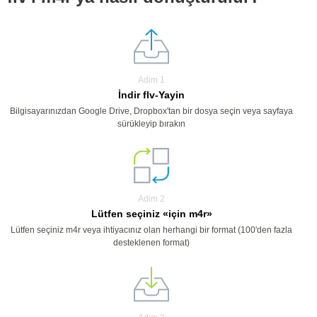
Adim 1
İndir flv-Yayin
Bilgisayarınızdan Google Drive, Dropbox'tan bir dosya seçin veya sayfaya
sürükleyip bırakın
Adim 2
Lütfen seçiniz «için m4r»
Lütfen seçiniz m4r veya ihtiyacınız olan herhangi bir format (100'den fazla
desteklenen format)