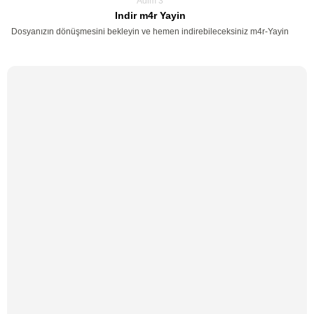
Adim 3
Indir m4r Yayin
Dosyanızın dönüşmesini bekleyin ve hemen indirebileceksiniz m4r-Yayin