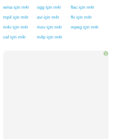
wma
için
m4r
ogg
için
m4r
flac
için
m4r
mp4
için
m4r
avi
için
m4r
flv
için
m4r
m4v
için
m4r
mov
için
m4r
mpeg
için
m4r
caf
için
m4r
m4p
için
m4r