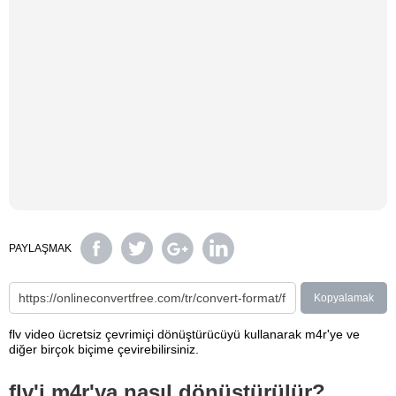
PAYLAŞMAK
Kopyalamak
flv video ücretsiz çevrimiçi dönüştürücüyü kullanarak m4r'ye ve
diğer birçok biçime çevirebilirsiniz.
flv'i m4r'ya nasıl dönüştürülür?