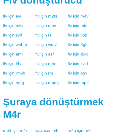
Flv
dönüştürücü
flv
için
avi
flv
için
m2ts
flv
için
m4v
flv
için
mkv
flv
için
mov
flv
için
mts
flv
için
swf
flv
için
ts
flv
için
vob
flv
için
webm
flv
için
wmv
flv
için
3g2
flv
için
amr
flv
için
asf
flv
için
divx
flv
için
f4v
flv
için
m4r
flv
için
xvid
flv
için
rmvb
flv
için
rm
flv
için
ogv
flv
için
mpg
flv
için
mpeg
flv
için
mp2
Şuraya dönüştürmek
M4r
mp3
için
m4r
wav
için
m4r
m4a
için
m4r