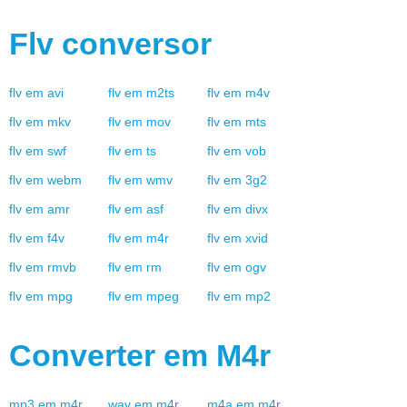
Flv
conversor
flv
em
avi
flv
em
m2ts
flv
em
m4v
flv
em
mkv
flv
em
mov
flv
em
mts
flv
em
swf
flv
em
ts
flv
em
vob
flv
em
webm
flv
em
wmv
flv
em
3g2
flv
em
amr
flv
em
asf
flv
em
divx
flv
em
f4v
flv
em
m4r
flv
em
xvid
flv
em
rmvb
flv
em
rm
flv
em
ogv
flv
em
mpg
flv
em
mpeg
flv
em
mp2
Converter em
M4r
mp3
em
m4r
wav
em
m4r
m4a
em
m4r