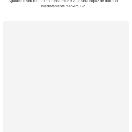
Aguarde o seu ficheiro irá transformar e você será capaz de baixá-lo
imediatamente m4r-Arquivo