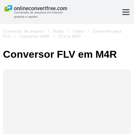
Conversão de arquivos em Internet
gratuita e rapida!
Conversor de arquivo
/
Áudio
/
Vídeo
/
Converter para
FLV
/
Conversor M4R
/
FLV to M4R
Conversor FLV em M4R