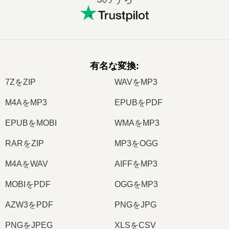
有名な変換
:
7ZをZIP
WAVをMP3
M4AをMP3
EPUBをPDF
EPUBをMOBI
WMAをMP3
RARをZIP
MP3をOGG
M4AをWAV
AIFFをMP3
MOBIをPDF
OGGをMP3
AZW3をPDF
PNGをJPG
PNGをJPEG
XLSをCSV