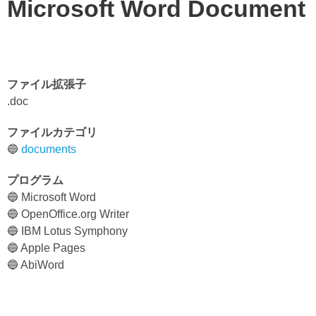
Microsoft Word Document
ファイル拡張子
.doc
ファイルカテゴリ
🔵
documents
プログラム
🔵 Microsoft Word
🔵 OpenOffice.org Writer
🔵 IBM Lotus Symphony
🔵 Apple Pages
🔵 AbiWord