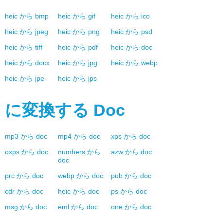
heic
から
bmp
heic
から
gif
heic
から
ico
heic
から
jpeg
heic
から
png
heic
から
psd
heic
から
tiff
heic
から
pdf
heic
から
doc
heic
から
docx
heic
から
jpg
heic
から
webp
heic
から
jpe
heic
から
jps
に変換する
Doc
mp3
から
doc
mp4
から
doc
xps
から
doc
oxps
から
doc
numbers
から
azw
から
doc
doc
prc
から
doc
webp
から
doc
pub
から
doc
cdr
から
doc
heic
から
doc
ps
から
doc
msg
から
doc
eml
から
doc
one
から
doc