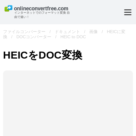
インターネットでのフォーマット変換 自
由で速い！
ファイルコンバーター
/
ドキュメント
/
画像
/
HEICに変
換
/
DOCコンバーター
/
HEIC to DOC
HEICをDOC変換