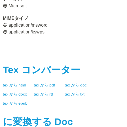
🔵 Microsoft
MIMEタイプ
🔵 application/msword
🔵 application/kswps
Tex
コンバーター
tex
から
html
tex
から
pdf
tex
から
doc
tex
から
docx
tex
から
rtf
tex
から
txt
tex
から
epub
に変換する
Doc