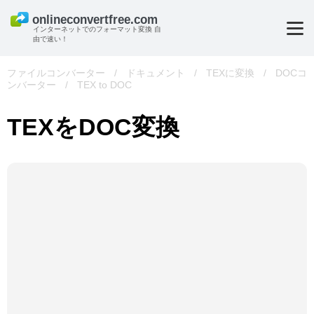
インターネットでのフォーマット変換 自
由で速い！
ファイルコンバーター
/
ドキュメント
/
TEXに変換
/
DOCコ
ンバーター
/
TEX to DOC
TEXをDOC変換