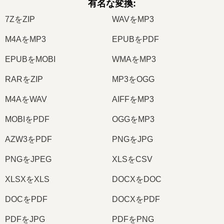
有名な変換
:
7ZをZIP
WAVをMP3
M4AをMP3
EPUBをPDF
EPUBをMOBI
WMAをMP3
RARをZIP
MP3をOGG
M4AをWAV
AIFFをMP3
MOBIをPDF
OGGをMP3
AZW3をPDF
PNGをJPG
PNGをJPEG
XLSをCSV
XLSXをXLS
DOCXをDOC
DOCをPDF
DOCXをPDF
PDFをJPG
PDFをPNG