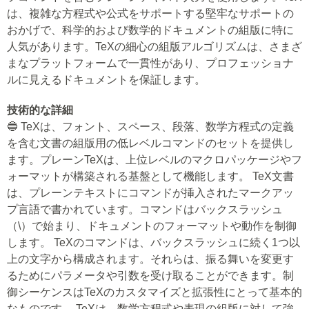
は、複雑な方程式や公式をサポートする堅牢なサポートの
おかげで、科学的および数学的ドキュメントの組版に特に
人気があります。TeXの細心の組版アルゴリズムは、さまざ
まなプラットフォームで一貫性があり、プロフェッショナ
ルに見えるドキュメントを保証します。
技術的な詳細
🔵 TeXは、フォント、スペース、段落、数学方程式の定義
を含む文書の組版用の低レベルコマンドのセットを提供し
ます。プレーンTeXは、上位レベルのマクロパッケージやフ
ォーマットが構築される基盤として機能します。 TeX文書
は、プレーンテキストにコマンドが挿入されたマークアッ
プ言語で書かれています。コマンドはバックスラッシュ
（\）で始まり、ドキュメントのフォーマットや動作を制御
します。 TeXのコマンドは、バックスラッシュに続く1つ以
上の文字から構成されます。それらは、振る舞いを変更す
るためにパラメータや引数を受け取ることができます。制
御シーケンスはTeXのカスタマイズと拡張性にとって基本的
なものです。 TeXは、数学方程式や表現の組版に対して強