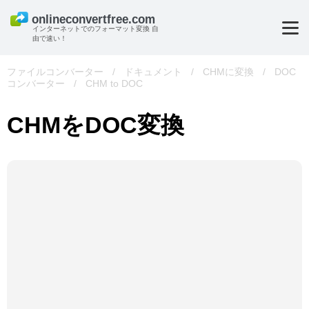
インターネットでのフォーマット変換 自
由で速い！
ファイルコンバーター
/
ドキュメント
/
CHMに変換
/
DOC
コンバーター
/
CHM to DOC
CHMをDOC変換