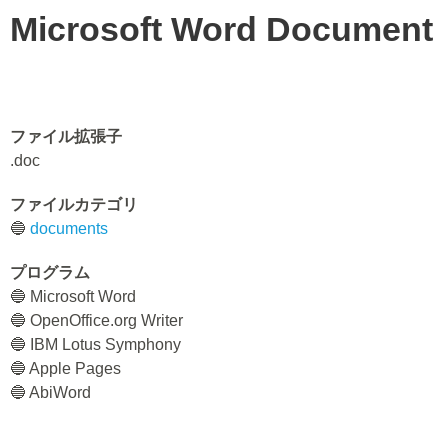
Microsoft Word Document
ファイル拡張子
.doc
ファイルカテゴリ
🔵
documents
プログラム
🔵 Microsoft Word
🔵 OpenOffice.org Writer
🔵 IBM Lotus Symphony
🔵 Apple Pages
🔵 AbiWord