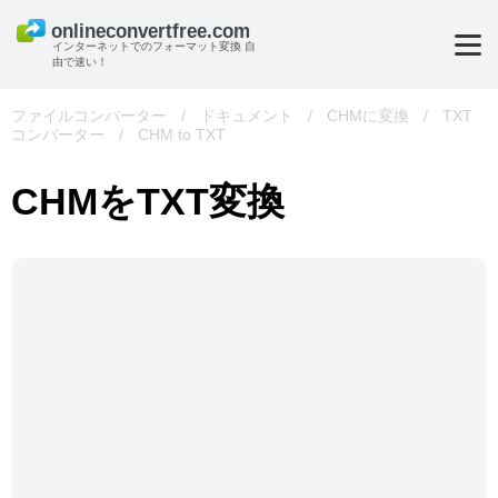
インターネットでのフォーマット変換 自
由で速い！
ファイルコンバーター
/
ドキュメント
/
CHMに変換
/
TXT
コンバーター
/
CHM to TXT
CHMをTXT変換