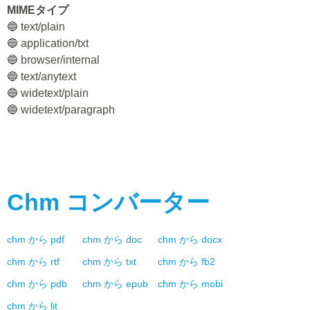
MIMEタイプ
🔵 text/plain
🔵 application/txt
🔵 browser/internal
🔵 text/anytext
🔵 widetext/plain
🔵 widetext/paragraph
Chm
コンバーター
chm
から
pdf
chm
から
doc
chm
から
docx
chm
から
rtf
chm
から
txt
chm
から
fb2
chm
から
pdb
chm
から
epub
chm
から
mobi
chm
から
lit