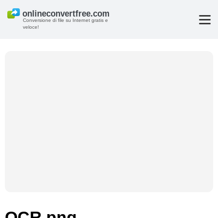
Conversione di file su Internet gratis e
veloce!
OCR png