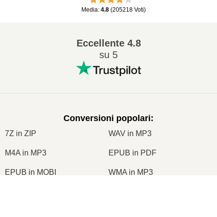
Media
:
4.8
(
205218
Voti
)
Eccellente
4.8
su 5
Conversioni popolari
:
7Z in ZIP
WAV in MP3
M4A in MP3
EPUB in PDF
EPUB in MOBI
WMA in MP3
RAR in ZIP
MP3 in OGG
×
M4A in WAV
AIFF in MP3