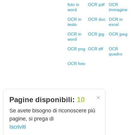
foto in
OCR pdf
OCR
word
immagine
OCR in
OCR doc
OCR in
testo
excel
OCR in
OCR jpg
OCR jpeg
word
OCR png
OCR tiff
OCR
quadro
OCR foto
Pagine disponibili:
10
Se avete bisogno di riconoscere più
pagine, si prega di
Iscriviti