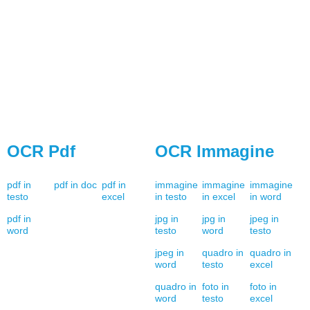
OCR Pdf
OCR Immagine
pdf in
pdf in doc
pdf in
immagine
immagine
immagine
testo
excel
in testo
in excel
in word
pdf in
jpg in
jpg in
jpeg in
word
testo
word
testo
jpeg in
quadro in
quadro in
word
testo
excel
quadro in
foto in
foto in
word
testo
excel