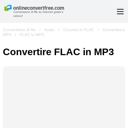
Conversione di file su Internet gratis e
veloce!
Convertitore di file
/
Audio
/
Converti in FLAC
/
Convertitore
MP3
/
FLAC to MP3
Convertire FLAC in MP3