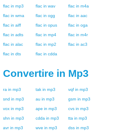
flac
in
mp3
flac
in
wav
flac
in
m4a
flac
in
wma
flac
in
ogg
flac
in
aac
flac
in
aiff
flac
in
opus
flac
in
oga
flac
in
adts
flac
in
mp4
flac
in
m4r
flac
in
alac
flac
in
mp2
flac
in
ac3
flac
in
dts
flac
in
cdda
Convertire in
Mp3
ra
in
mp3
tak
in
mp3
vqf
in
mp3
snd
in
mp3
au
in
mp3
gsm
in
mp3
vox
in
mp3
ape
in
mp3
cvs
in
mp3
shn
in
mp3
cdda
in
mp3
tta
in
mp3
avr
in
mp3
wve
in
mp3
dss
in
mp3