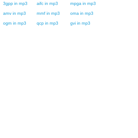
3gpp
in
mp3
aifc
in
mp3
mpga
in
mp3
amv
in
mp3
mmf
in
mp3
oma
in
mp3
ogm
in
mp3
qcp
in
mp3
gvi
in
mp3