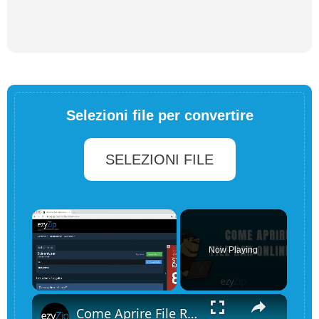
Selezioni file per convertire
SELEZIONI FILE
×
Now Playing
×
Unmute
Come Aprire File RAR Online (Facile e Gratuito!)