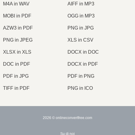
M4A in WAV
AIFF in MP3
MOBI in PDF
OGG in MP3
AZW3 in PDF
PNG in JPG
PNG in JPEG
XLS in CSV
XLSX in XLS
DOCX in DOC
DOC in PDF
DOCX in PDF
PDF in JPG
PDF in PNG
TIFF in PDF
PNG in ICO
2026
© onlineconvertfree.com
Su di noi