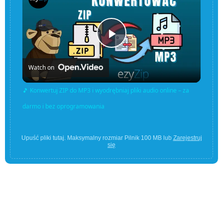
Play
Watch on
Video
🎵 Konwertuj ZIP do MP3 i wyodrębniaj pliki audio online – za
darmo i bez oprogramowania
Upuść pliki tutaj. Maksymalny rozmiar Pilnik 100 MB lub
Zarejestruj
się