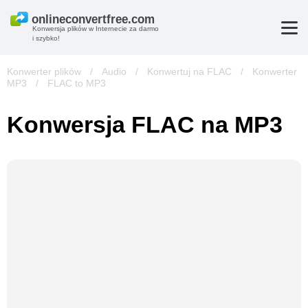
Konwersja plików w Internecie za darmo
i szybko!
Konwerter plików
/
Audio
/
Konwertuj na FLAC
/
Konwerter
MP3
/
FLAC to MP3
Konwersja FLAC na MP3