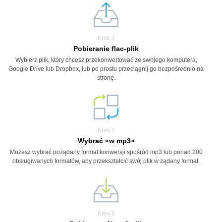
Krok 1
Pobieranie flac-plik
Wybierz plik, który chcesz przekonwertować ze swojego komputera,
Google Drive lub Dropbox, lub po prostu przeciągnij go bezpośrednio na
stronę.
Krok 2
Wybrać «w mp3»
Możesz wybrać pożądany format konwersji spośród mp3 lub ponad 200
obsługiwanych formatów, aby przekształcić swój plik w żądany format.
Krok 3