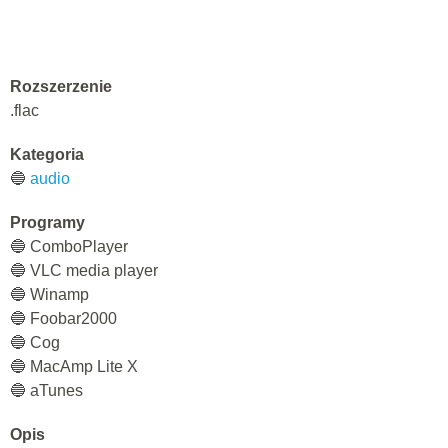
Rozszerzenie
.flac
Kategoria
🔵
audio
Programy
🔵 СomboPlayer
🔵 VLC media player
🔵 Winamp
🔵 Foobar2000
🔵 Cog
🔵 MacAmp Lite X
🔵 aTunes
Opis