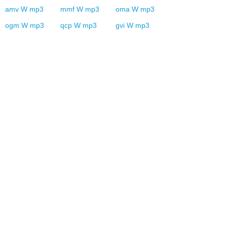
amv
W
mp3
mmf
W
mp3
oma
W
mp3
ogm
W
mp3
qcp
W
mp3
gvi
W
mp3