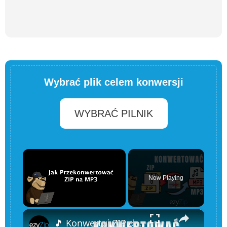
Wybrać plik celem konwersji
WYBRAĆ PILNIK
×
Now Playing
×
Unmute
🎵 Konwertuj ZIP do MP3 i wyodrębniaj pliki audio online – za darmo i bez oprogramowania