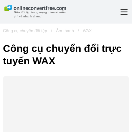
Biến đổi tệp trong mạng Internet miễn
phí và nhanh chóng!
Công cụ chuyển đổi tệp
/
Âm thanh
/
WAX
Công cụ chuyển đổi trực
tuyến WAX