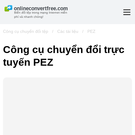
Biến đổi tệp trong mạng Internet miễn
phí và nhanh chóng!
Công cụ chuyển đổi tệp
/
Các tài liệu
/
PEZ
Công cụ chuyển đổi trực
tuyến PEZ