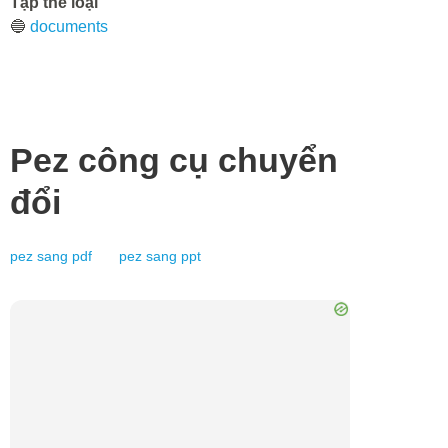
Tập thể loại
🔵
documents
Pez
công cụ chuyển
đổi
pez
sang
pdf
pez
sang
ppt