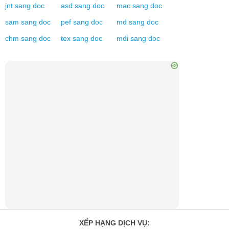
jnt
sang
doc
asd
sang
doc
mac
sang
doc
sam
sang
doc
pef
sang
doc
md
sang
doc
chm
sang
doc
tex
sang
doc
mdi
sang
doc
XẾP HẠNG DỊCH VỤ
: