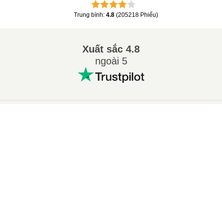
Trung bình
:
4.8
(
205218
Phiếu
)
Xuất sắc
4.8
ngoài 5
Các chuyển đổi phổ biến
:
×
Сhuyển 7Z sang ZIP
Сhuyển WAV sang MP3
Now Playing
Сhuyển M4A sang MP3
Сhuyển EPUB sang PDF
Play Video
Сhuyển EPUB sang MOBI
Сhuyển WMA sang MP3
×
Excel 365: Thay đổi thuộc tính của Pivot Table
Сhuyển RAR sang ZIP
Сhuyển MP3 sang OGG
Сhuyển M4A sang WAV
Сhuyển AIFF sang MP3