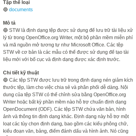
Tập thể loại
🔵
documents
Mô tả
🔵 STW là định dạng tệp được sử dụng để lưu trữ tài liệu xử
lý từ trong OpenOffice.org Writer, một bộ phần mềm miễn phí
và mã nguồn mở tương tự như Microsoft Office. Các tệp
STW về cơ bản là các mẫu có thể được sử dụng để tạo tài
liệu mới với bố cục và định dạng được xác định trước.
Chi tiết kỹ thuật
🔵 Các tệp STW được lưu trữ trong định dạng nén giảm kích
thước tệp, làm cho việc chia sẻ và phân phối dễ dàng. Nội
dung của tệp STW có thể chỉnh sửa bằng OpenOffice.org
Writer hoặc bất kỳ phần mềm nào hỗ trợ chuẩn định dạng
OpenDocument (ODF). Các tệp STW chứa văn bản, hình
ảnh và thông tin định dạng khác. Định dạng này hỗ trợ một
loạt các tùy chọn định dạng, bao gồm các kiểu phông chữ,
kiểu đoạn văn, bảng, điểm đánh dấu và hình ảnh. Nó cũng