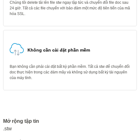
Chúng tôi delete tải lên file stw ngay lập tức và chuyển đổi file doc sau
24 giờ. Tất cả các file chuyển với bảo đảm một mức độ tiên tiến của mã
hóa SSL.
Không cần cài đặt phần mềm
Bạn không cần phải cài đặt bất kỳ phần mềm. Tất cả stw để chuyển đổi
doc thực hiện trong các đám mây và không sử dụng bất kỳ tài nguyên
của máy tính.
Mở rộng tập tin
.stw