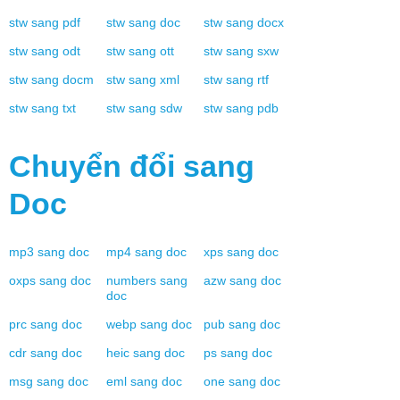
stw
sang
pdf
stw
sang
doc
stw
sang
docx
stw
sang
odt
stw
sang
ott
stw
sang
sxw
stw
sang
docm
stw
sang
xml
stw
sang
rtf
stw
sang
txt
stw
sang
sdw
stw
sang
pdb
Chuyển đổi sang
Doc
mp3
sang
doc
mp4
sang
doc
xps
sang
doc
oxps
sang
doc
numbers
sang
azw
sang
doc
doc
prc
sang
doc
webp
sang
doc
pub
sang
doc
cdr
sang
doc
heic
sang
doc
ps
sang
doc
msg
sang
doc
eml
sang
doc
one
sang
doc