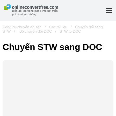
Biến đổi tệp trong mạng Internet miễn
phí và nhanh chóng!
Công cụ chuyển đổi tệp
/
Các tài liệu
/
Chuyển đổi sang
STW
/
.Bộ chuyển đổi DOC
/
STW to DOC
Chuyển STW sang DOC