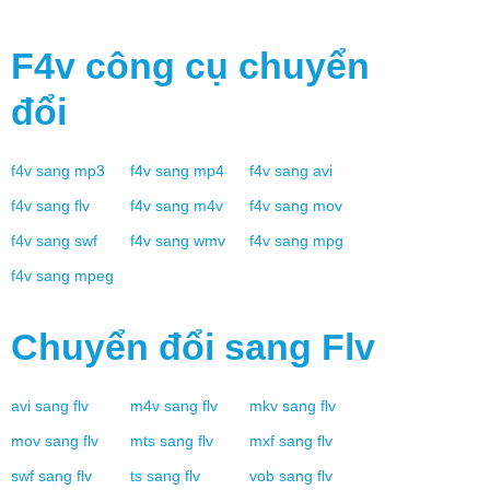
F4v
công cụ chuyển
đổi
f4v
sang
mp3
f4v
sang
mp4
f4v
sang
avi
f4v
sang
flv
f4v
sang
m4v
f4v
sang
mov
f4v
sang
swf
f4v
sang
wmv
f4v
sang
mpg
f4v
sang
mpeg
Chuyển đổi sang
Flv
avi
sang
flv
m4v
sang
flv
mkv
sang
flv
mov
sang
flv
mts
sang
flv
mxf
sang
flv
swf
sang
flv
ts
sang
flv
vob
sang
flv