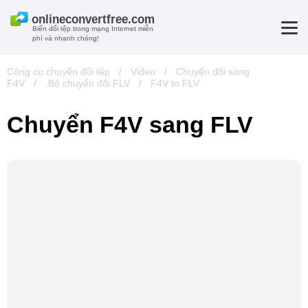
Biến đổi tệp trong mạng Internet miễn
phí và nhanh chóng!
Công cụ chuyển đổi tệp
/
Video
/
Chuyển đổi sang
F4V
/
.Bộ chuyển đổi FLV
/
F4V to FLV
Chuyển F4V sang FLV