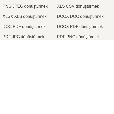
PNG JPEG dönüştürmek
XLS CSV dönüştürmek
XLSX XLS dönüştürmek
DOCX DOC dönüştürmek
DOC PDF dönüştürmek
DOCX PDF dönüştürmek
PDF JPG dönüştürmek
PDF PNG dönüştürmek
TIFF PDF dönüştürmek
PNG ICO dönüştürmek
×
Now Playing
Play Video
2026
© onlineconvertfree.com
×
Hakkımızda
Görsel Programlama 2024-2025 Vize Soruları
Dosya biçimleri
Güvenlik politikası
Play