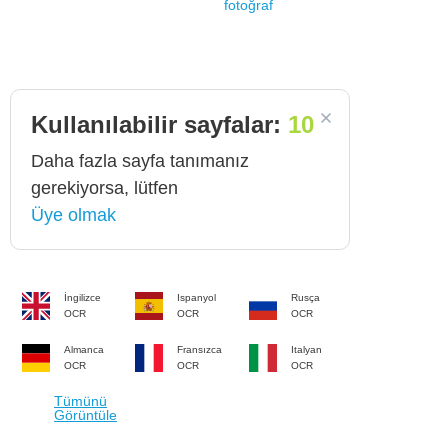
fotoğraf
Kullanılabilir sayfalar:
10
Daha fazla sayfa tanımanız
gerekiyorsa, lütfen
Üye olmak
İngilizce
Ispanyol
Rusça
OCR
OCR
OCR
Almanca
Fransızca
Italyan
OCR
OCR
OCR
Tümünü
Görüntüle