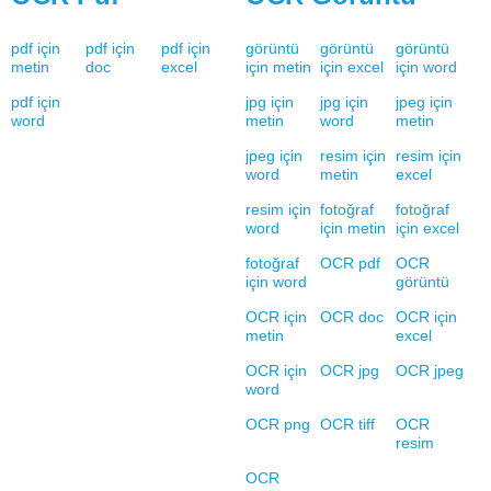
pdf için
pdf için
pdf için
görüntü
görüntü
görüntü
metin
doc
excel
için metin
için excel
için word
pdf için
jpg için
jpg için
jpeg için
word
metin
word
metin
jpeg için
resim için
resim için
word
metin
excel
resim için
fotoğraf
fotoğraf
word
için metin
için excel
fotoğraf
OCR pdf
OCR
için word
görüntü
OCR için
OCR doc
OCR için
metin
excel
OCR için
OCR jpg
OCR jpeg
word
OCR png
OCR tiff
OCR
resim
OCR