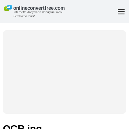
İnternette dosyaların dönüştürülmesi
ücretsiz ve hızlı!
OCR jpg