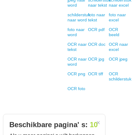
jpeg naar
schilderstuk
schilderstuk
word
naar tekst
naar excel
schilderstuk
foto naar
foto naar
naar word
tekst
excel
foto naar
OCR pdf
OCR
word
beeld
OCR naar
OCR doc
OCR naar
tekst
excel
OCR naar
OCR jpg
OCR jpeg
word
OCR png
OCR tiff
OCR
schilderstuk
OCR foto
Beschikbare pagina' s:
10