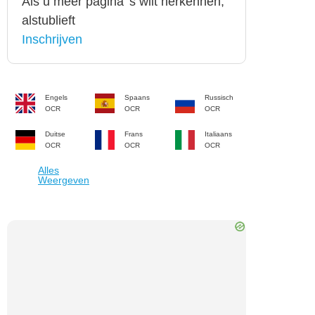
Als u meer pagina' s wilt herkennen,
alstublieft
Inschrijven
Engels
Spaans
Russisch
OCR
OCR
OCR
Duitse
Frans
Italiaans
OCR
OCR
OCR
Alles
Weergeven