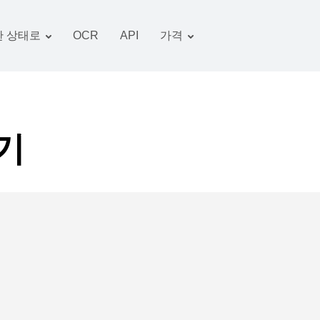
 상태로
OCR
API
가격
관세 계획
서류 변환기
OCR 패키지
그림 변환기
오디오 변환기
기
서적 변환기
아카이브 변환기
비디오 변환기
웹 사이트-스크린 샷