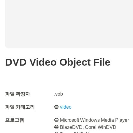
DVD Video Object File
파일 확장자
.vob
파일 카테고리
🔵
video
프로그램
🔵 Microsoft Windows Media Player
🔵 BlazeDVD, Corel WinDVD