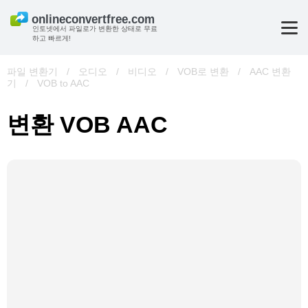
인토넷에서 파일로가 변환한 상태로 무료
하고 빠르게!
파일 변환기
/
오디오
/
비디오
/
VOB로 변환
/
AAC 변환
기
/
VOB to AAC
변환 VOB AAC