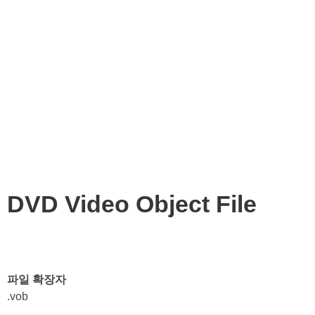
DVD Video Object File
파일 확장자
.vob