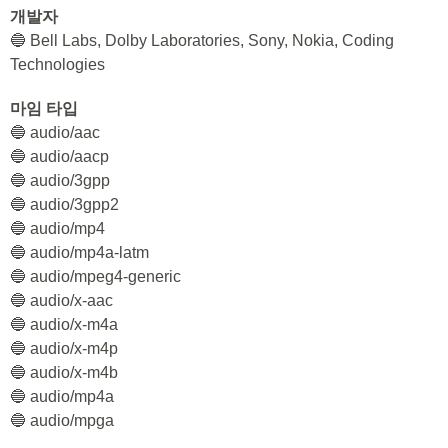
개발자
🔵 Bell Labs, Dolby Laboratories, Sony, Nokia, Coding
Technologies
마임 타입
🔵 audio/aac
🔵 audio/aacp
🔵 audio/3gpp
🔵 audio/3gpp2
🔵 audio/mp4
🔵 audio/mp4a-latm
🔵 audio/mpeg4-generic
🔵 audio/x-aac
🔵 audio/x-m4a
🔵 audio/x-m4p
🔵 audio/x-m4b
🔵 audio/mp4a
🔵 audio/mpga