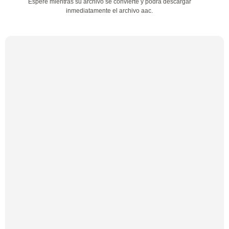
Espere mientras su archivo se convierte y podrá descargar
inmediatamente el archivo aac.