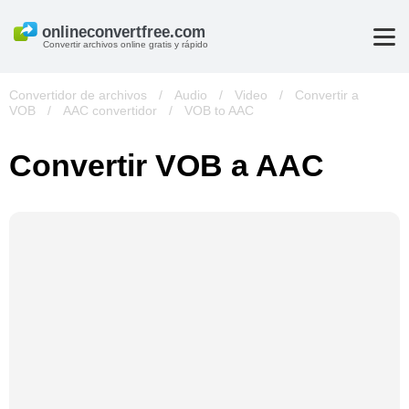
Convertir archivos online gratis y rápido
Convertidor de archivos
/
Audio
/
Video
/
Convertir a
VOB
/
AAC convertidor
/
VOB to AAC
Convertir VOB a AAC