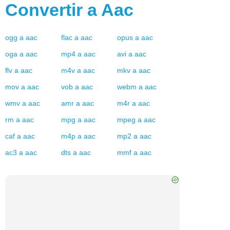
Convertir a
Aac
ogg
a
aac
flac
a
aac
opus
a
aac
oga
a
aac
mp4
a
aac
avi
a
aac
flv
a
aac
m4v
a
aac
mkv
a
aac
mov
a
aac
vob
a
aac
webm
a
aac
wmv
a
aac
amr
a
aac
m4r
a
aac
rm
a
aac
mpg
a
aac
mpeg
a
aac
caf
a
aac
m4p
a
aac
mp2
a
aac
ac3
a
aac
dts
a
aac
mmf
a
aac