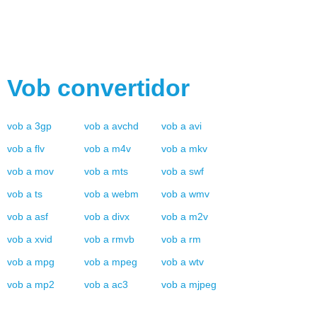
Vob
convertidor
vob
a
3gp
vob
a
avchd
vob
a
avi
vob
a
flv
vob
a
m4v
vob
a
mkv
vob
a
mov
vob
a
mts
vob
a
swf
vob
a
ts
vob
a
webm
vob
a
wmv
vob
a
asf
vob
a
divx
vob
a
m2v
vob
a
xvid
vob
a
rmvb
vob
a
rm
vob
a
mpg
vob
a
mpeg
vob
a
wtv
vob
a
mp2
vob
a
ac3
vob
a
mjpeg