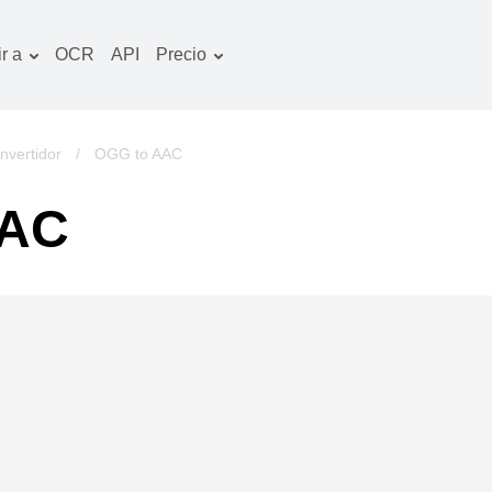
r a
OCR
API
Precio
Plan tarifario
ocumentos convertidor
Paquete de OCR
magines convertidor
nvertidor
/
OGG to AAC
udio convertidor
AAC
bros convertidor
chivos convertidor
ideo convertidor
tio web-captura de
ntalla