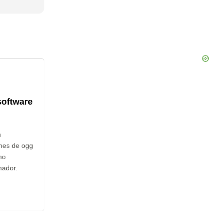
software
n
nes de ogg
no
nador.