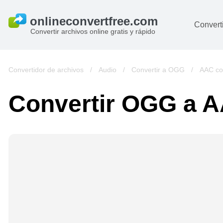
Converti
Convertir archivos online gratis y rápido
D
I
Convertidor de archivos
/
Audio
/
Convertir a OGG
/
AAC co
A
Convertir OGG a 
Li
Ar
V
si
pa