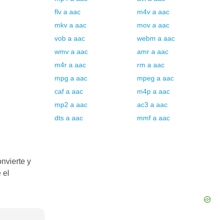
flv
a
aac
m4v
a
aac
mkv
a
aac
mov
a
aac
vob
a
aac
webm
a
aac
wmv
a
aac
amr
a
aac
m4r
a
aac
rm
a
aac
mpg
a
aac
mpeg
a
aac
caf
a
aac
m4p
a
aac
mp2
a
aac
ac3
a
aac
dts
a
aac
mmf
a
aac
nvierte y
 el