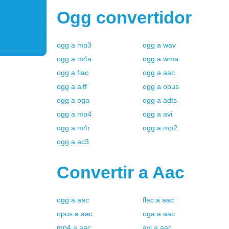
Ogg
convertidor
ogg
a
mp3
ogg
a
wav
ogg
a
m4a
ogg
a
wma
ogg
a
flac
ogg
a
aac
ogg
a
aiff
ogg
a
opus
ogg
a
oga
ogg
a
adts
ogg
a
mp4
ogg
a
avi
ogg
a
m4r
ogg
a
mp2
ogg
a
ac3
Convertir a
Aac
ogg
a
aac
flac
a
aac
opus
a
aac
oga
a
aac
mp4
a
aac
avi
a
aac