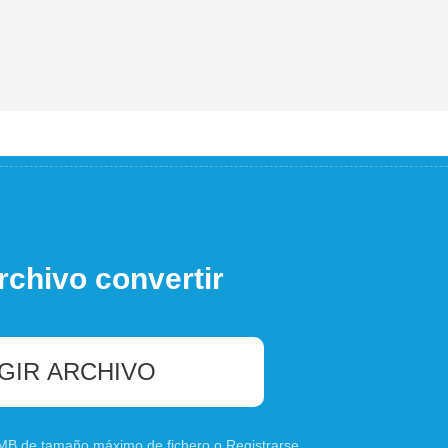
rchivo convertir
GIR ARCHIVO
0 MB de tamaño máximo de fichero o
Registrarse