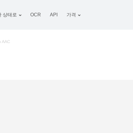
 상태로
OCR
API
가격
관세 계획
서류 변환기
OCR 패키지
그림 변환기
o AAC
오디오 변환기
서적 변환기
아카이브 변환기
비디오 변환기
웹 사이트-스크린 샷