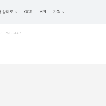
 상태로
OCR
API
가격
관세 계획
서류 변환기
OCR 패키지
그림 변환기
/
RM to AAC
오디오 변환기
서적 변환기
아카이브 변환기
비디오 변환기
웹 사이트-스크린 샷