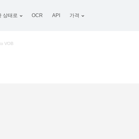
 상태로
OCR
API
가격
관세 계획
서류 변환기
OCR 패키지
그림 변환기
to VOB
오디오 변환기
서적 변환기
아카이브 변환기
비디오 변환기
웹 사이트-스크린 샷