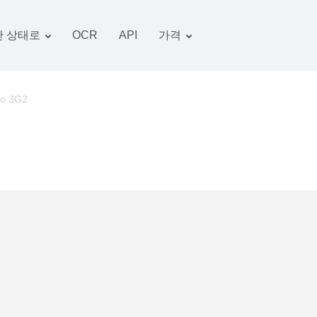
 상태로
OCR
API
가격
관세 계획
서류 변환기
OCR 패키지
그림 변환기
o 3G2
오디오 변환기
서적 변환기
아카이브 변환기
비디오 변환기
웹 사이트-스크린 샷