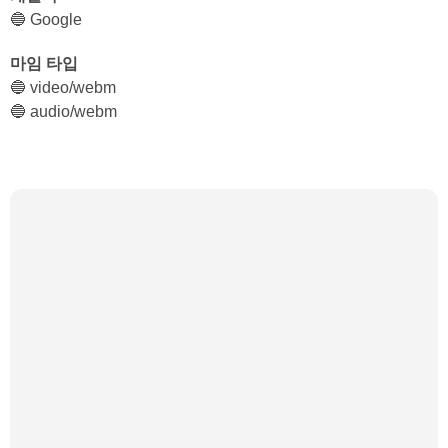
🔵 Google
마임 타입
🔵 video/webm
🔵 audio/webm