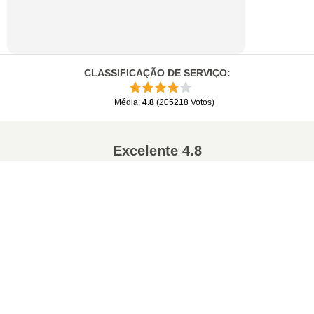
CLASSIFICAÇÃO DE SERVIÇO
:
Média
:
4.8
(
205218
Votos
)
Excelente
4.8
de 5
Conversões populares
:
7Z para ZIP
WAV para MP3
M4A para MP3
EPUB para PDF