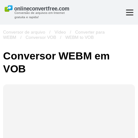
Conversão de arquivos em Internet
gratuita e rapida!
Conversor de arquivo
/
Vídeo
/
Converter para
WEBM
/
Conversor VOB
/
WEBM to VOB
Conversor WEBM em
VOB