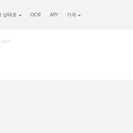
 상태로
OCR
API
가격
관세 계획
서류 변환기
OCR 패키지
그림 변환기
o AIFF
오디오 변환기
서적 변환기
아카이브 변환기
비디오 변환기
웹 사이트-스크린 샷