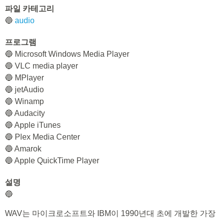
파일 카테고리
🔵
audio
프로그램
🔵 Microsoft Windows Media Player
🔵 VLC media player
🔵 MPlayer
🔵 jetAudio
🔵 Winamp
🔵 Audacity
🔵 Apple iTunes
🔵 Plex Media Center
🔵 Amarok
🔵 Apple QuickTime Player
설명
🔵
WAV는 마이크로소프트와 IBM이 1990년대 초에 개발한 가장