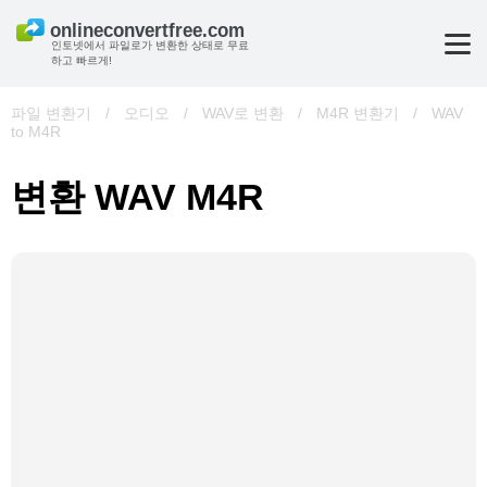
인토넷에서 파일로가 변환한 상태로 무료
하고 빠르게!
파일 변환기
/
오디오
/
WAV로 변환
/
M4R 변환기
/
WAV
to M4R
변환 WAV M4R