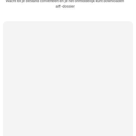
Wacht tot je bestand converteert en je het onmiddellijk kunt downloaden
aiff -dossier