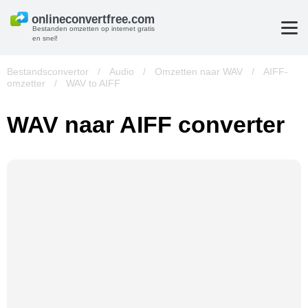
Bestanden omzetten op internet gratis
en snel!
Bestandsconvertor
/
Audio
/
Omzetten naar WAV
/
AIFF-
omzetter
/
WAV to AIFF
WAV naar AIFF converter