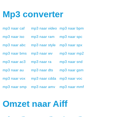
Mp3
converter
mp3
naar
caf
mp3
naar
video
mp3
naar
bpm
mp3
naar
iso
mp3
naar
ram
mp3
naar
spc
mp3
naar
abc
mp3
naar
style
mp3
naar
spx
mp3
naar
bms
mp3
naar
wv
mp3
naar
mp2
mp3
naar
ac3
mp3
naar
ra
mp3
naar
snd
mp3
naar
au
mp3
naar
dts
mp3
naar
gsm
mp3
naar
vox
mp3
naar
cdda
mp3
naar
voc
mp3
naar
smp
mp3
naar
amv
mp3
naar
mmf
Omzet naar
Aiff