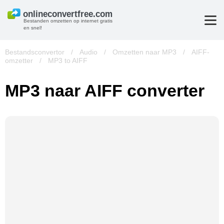
Bestanden omzetten op internet gratis
en snel!
Bestandsconvertor
/
Audio
/
Omzetten naar MP3
/
AIFF-
omzetter
/
MP3 to AIFF
MP3 naar AIFF converter