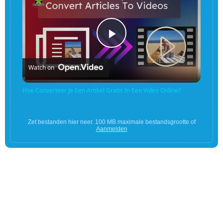
Play
Watch on
Video
Hoe Converteer Je Een Artikel Gratis In Een Video Online?
Zet bestanden hier neer. 100 MB maximale bestandsgrootte of
Aanmelden