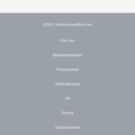
2026
© onlineconvertfree.com
Over ons
Bestandsformaten
Privacybeleid
Ondersteuning
API
Pricing
Duurzaamheid