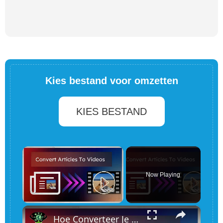
Kies bestand voor omzetten
KIES BESTAND
×
Now Playing
×
Unmute
Hoe Converteer Je Een Artikel Gratis In Een Video Online?