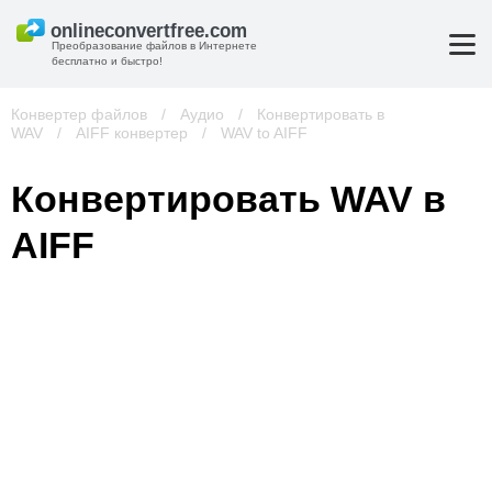
Преобразование файлов в Интернете
бесплатно и быстро!
Конвертер файлов
/
Аудио
/
Конвертировать в
WAV
/
AIFF конвертер
/
WAV to AIFF
Конвертировать WAV в
AIFF