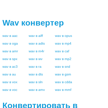
Wav
конвертер
wav
в
aac
wav
в
aiff
wav
в
opus
wav
в
oga
wav
в
adts
wav
в
mp4
wav
в
amr
wav
в
m4r
wav
в
caf
wav
в
spx
wav
в
wv
wav
в
mp2
wav
в
ac3
wav
в
ra
wav
в
snd
wav
в
au
wav
в
dts
wav
в
gsm
wav
в
vox
wav
в
sln
wav
в
cdda
wav
в
voc
wav
в
amv
wav
в
mmf
Конвертировать в