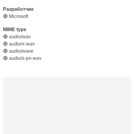
Разработчик
🔵 Microsoft
MIME type
🔵 audio/wav
🔵 audio/x-wav
🔵 audio/wave
🔵 audio/x-pn-wav