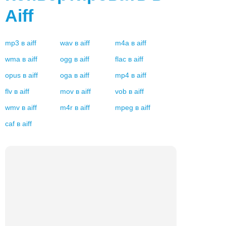
Aiff
mp3
в
aiff
wav
в
aiff
m4a
в
aiff
wma
в
aiff
ogg
в
aiff
flac
в
aiff
opus
в
aiff
oga
в
aiff
mp4
в
aiff
flv
в
aiff
mov
в
aiff
vob
в
aiff
wmv
в
aiff
m4r
в
aiff
mpeg
в
aiff
caf
в
aiff