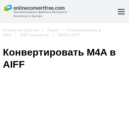
Преобразование файлов в Интернете
бесплатно и быстро!
Конвертер файлов
/
Аудио
/
Конвертировать в
M4A
/
AIFF конвертер
/
M4A to AIFF
Конвертировать M4A в
AIFF