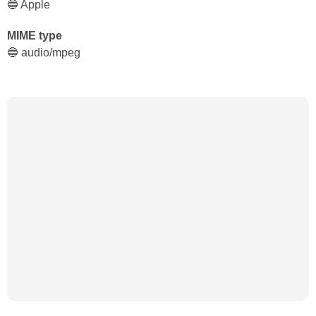
🔵 Apple
MIME type
🔵 audio/mpeg