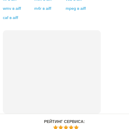
wmv
в
aiff
m4r
в
aiff
mpeg
в
aiff
caf
в
aiff
РЕЙТИНГ СЕРВИСА
: