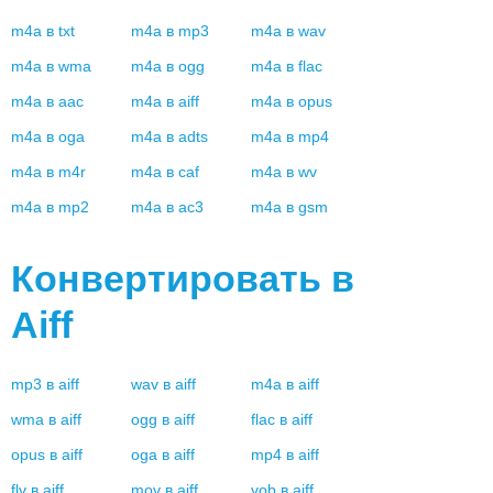
m4a
в
txt
m4a
в
mp3
m4a
в
wav
m4a
в
wma
m4a
в
ogg
m4a
в
flac
m4a
в
aac
m4a
в
aiff
m4a
в
opus
m4a
в
oga
m4a
в
adts
m4a
в
mp4
m4a
в
m4r
m4a
в
caf
m4a
в
wv
m4a
в
mp2
m4a
в
ac3
m4a
в
gsm
Конвертировать в
Aiff
mp3
в
aiff
wav
в
aiff
m4a
в
aiff
wma
в
aiff
ogg
в
aiff
flac
в
aiff
opus
в
aiff
oga
в
aiff
mp4
в
aiff
flv
в
aiff
mov
в
aiff
vob
в
aiff