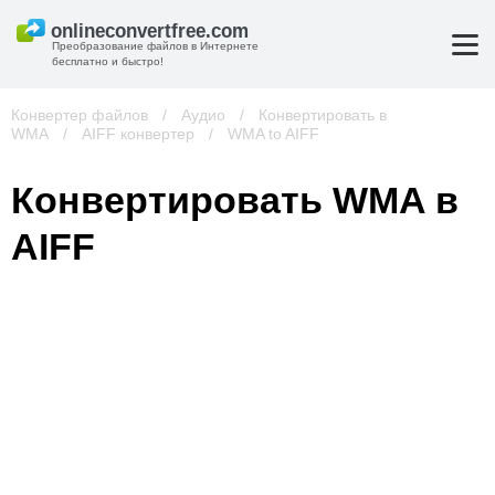
Преобразование файлов в Интернете
бесплатно и быстро!
Конвертер файлов
/
Аудио
/
Конвертировать в
WMA
/
AIFF конвертер
/
WMA to AIFF
Конвертировать WMA в
AIFF