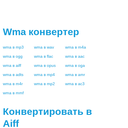
Wma
конвертер
wma
в
mp3
wma
в
wav
wma
в
m4a
wma
в
ogg
wma
в
flac
wma
в
aac
wma
в
aiff
wma
в
opus
wma
в
oga
wma
в
adts
wma
в
mp4
wma
в
amr
wma
в
m4r
wma
в
mp2
wma
в
ac3
wma
в
mmf
Конвертировать в
Aiff