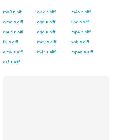
mp3
в
aiff
wav
в
aiff
m4a
в
aiff
wma
в
aiff
ogg
в
aiff
flac
в
aiff
opus
в
aiff
oga
в
aiff
mp4
в
aiff
flv
в
aiff
mov
в
aiff
vob
в
aiff
wmv
в
aiff
m4r
в
aiff
mpeg
в
aiff
caf
в
aiff