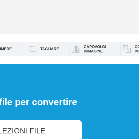
CAPOVOLGI
C
IMERE
TAGLIARE
IMMAGINE
IM
file per convertire
LEZIONI FILE