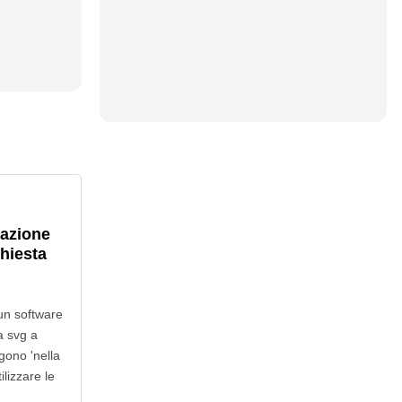
lazione
chiesta
un software
a svg a
gono 'nella
ilizzare le