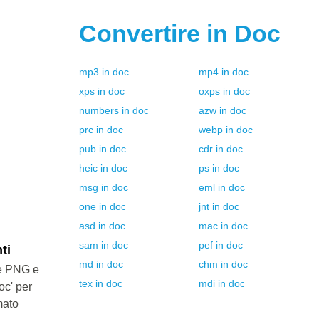
Convertire in
Doc
mp3
in
doc
mp4
in
doc
xps
in
doc
oxps
in
doc
numbers
in
doc
azw
in
doc
prc
in
doc
webp
in
doc
pub
in
doc
cdr
in
doc
heic
in
doc
ps
in
doc
msg
in
doc
eml
in
doc
one
in
doc
jnt
in
doc
asd
in
doc
mac
in
doc
sam
in
doc
pef
in
doc
ti
md
in
doc
chm
in
doc
le PNG e
tex
in
doc
mdi
in
doc
oc' per
mato