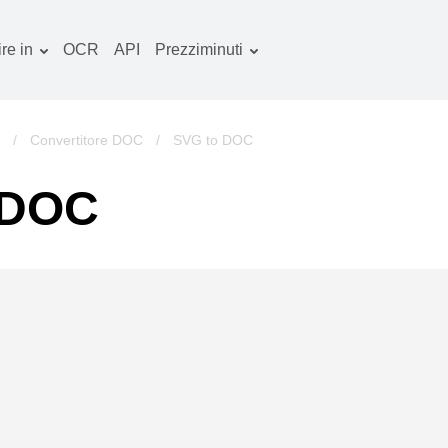
re in
OCR
API
Prezziminuti
Piano tariffario
ocumenti convertitore
Pacchetto OCR
mmagine convertitore
/
Convertitore DOC
/
SVG to DOC
dio convertitore
 DOC
bri convertitore
chivi convertitore
deo convertitore
ito web-screenshot