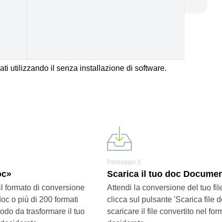
Copia
ati utilizzando il senza installazione di software.
Passaggio 3
oc»
Scarica il tuo doc Documen
il formato di conversione
Attendi la conversione del tuo fi
doc o più di 200 formati
clicca sul pulsante 'Scarica file d
modo da trasformare il tuo
scaricare il file convertito nel for