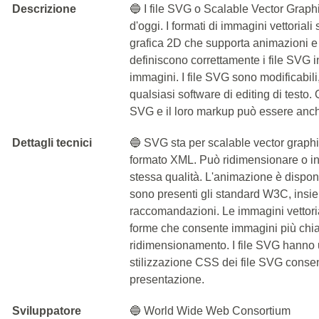
Descrizione
🔵 I file SVG o Scalable Vector Graphi
d'oggi. I formati di immagini vettoriali 
grafica 2D che supporta animazioni e int
definiscono correttamente i file SVG i
immagini. I file SVG sono modificabili,
qualsiasi software di editing di testo
SVG e il loro markup può essere anch
Dettagli tecnici
🔵 SVG sta per scalable vector graphic
formato XML. Può ridimensionare o i
stessa qualità. L'animazione è disponib
sono presenti gli standard W3C, insi
raccomandazioni. Le immagini vettori
forme che consente immagini più chia
ridimensionamento. I file SVG hanno 
stilizzazione CSS dei file SVG consent
presentazione.
Sviluppatore
🔵 World Wide Web Consortium