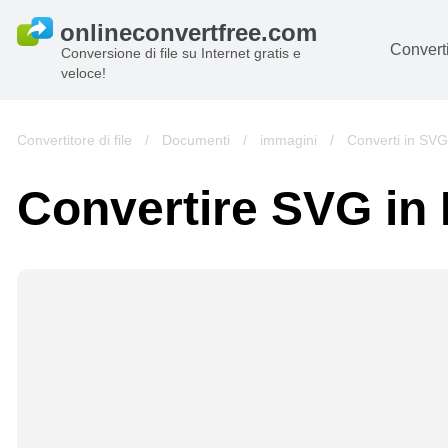
Converti
Conversione di file su Internet gratis e
veloce!
D
I
Convertitore di file
/
Documenti
/
immagini
/
Converti in SVG
Au
Convertire SVG in
Li
Ar
Vi
s