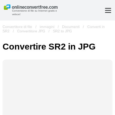
Conversione di file su Internet gratis e
veloce!
Convertitore di file
/
immagini
/
Documenti
/
Converti in
SR2
/
Convertitore JPG
/
SR2 to JPG
Convertire SR2 in JPG