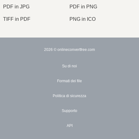
PDF in JPG
PDF in PNG
TIFF in PDF
PNG in ICO
2026
© onlineconvertfree.com
Su di noi
Formati dei file
Politica di sicurezza
Supporto
API