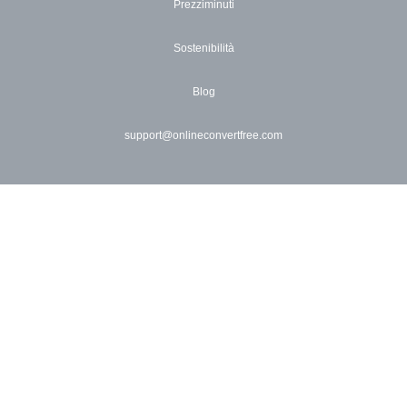
Prezziminuti
Sostenibilità
Blog
support@onlineconvertfree.com
×
Now Playing
Play Video
×
Come Aprire File RAR Online (Facile e Gratuito!)