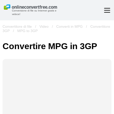
Conversione di file su Internet gratis e
veloce!
Convertitore di file
/
Video
/
Converti in MPG
/
Convertitore
3GP
/
MPG to 3GP
Convertire MPG in 3GP