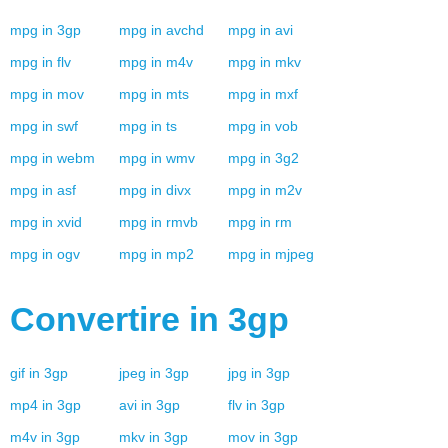
mpg
in
3gp
mpg
in
avchd
mpg
in
avi
mpg
in
flv
mpg
in
m4v
mpg
in
mkv
mpg
in
mov
mpg
in
mts
mpg
in
mxf
mpg
in
swf
mpg
in
ts
mpg
in
vob
mpg
in
webm
mpg
in
wmv
mpg
in
3g2
mpg
in
asf
mpg
in
divx
mpg
in
m2v
mpg
in
xvid
mpg
in
rmvb
mpg
in
rm
mpg
in
ogv
mpg
in
mp2
mpg
in
mjpeg
Convertire in
3gp
gif
in
3gp
jpeg
in
3gp
jpg
in
3gp
mp4
in
3gp
avi
in
3gp
flv
in
3gp
m4v
in
3gp
mkv
in
3gp
mov
in
3gp