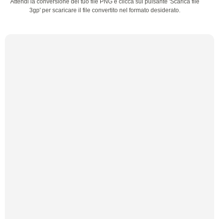
Attendi la conversione del tuo file PNG e clicca sul pulsante 'Scarica file
3gp' per scaricare il file convertito nel formato desiderato.