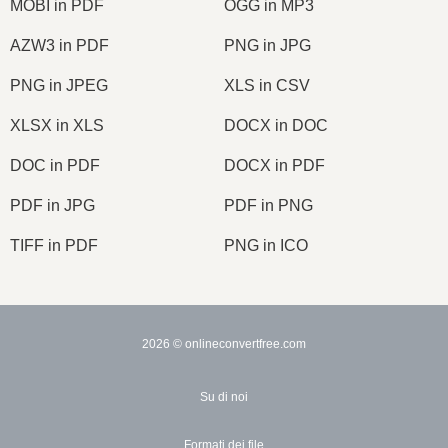
MOBI in PDF
OGG in MP3
AZW3 in PDF
PNG in JPG
PNG in JPEG
XLS in CSV
XLSX in XLS
DOCX in DOC
DOC in PDF
DOCX in PDF
PDF in JPG
PDF in PNG
TIFF in PDF
PNG in ICO
2026
© onlineconvertfree.com
Su di noi
Formati dei file