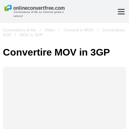
Conversione di file su Internet gratis e
veloce!
Convertitore di file
/
Video
/
Converti in MOV
/
Convertitore
3GP
/
MOV to 3GP
Convertire MOV in 3GP