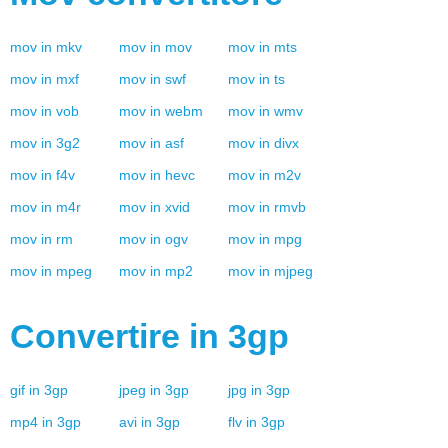
mov
in
mkv
mov
in
mov
mov
in
mts
mov
in
mxf
mov
in
swf
mov
in
ts
mov
in
vob
mov
in
webm
mov
in
wmv
mov
in
3g2
mov
in
asf
mov
in
divx
mov
in
f4v
mov
in
hevc
mov
in
m2v
mov
in
m4r
mov
in
xvid
mov
in
rmvb
mov
in
rm
mov
in
ogv
mov
in
mpg
mov
in
mpeg
mov
in
mp2
mov
in
mjpeg
Convertire in
3gp
gif
in
3gp
jpeg
in
3gp
jpg
in
3gp
mp4
in
3gp
avi
in
3gp
flv
in
3gp