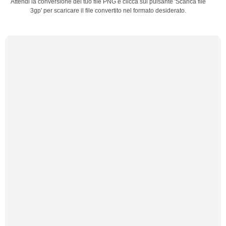
Attendi la conversione del tuo file PNG e clicca sul pulsante 'Scarica file
3gp' per scaricare il file convertito nel formato desiderato.