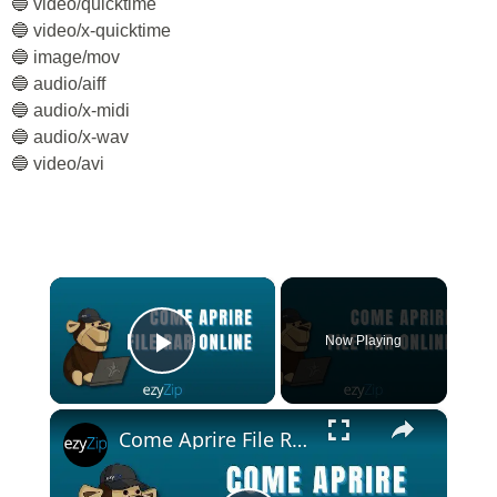
🔵 video/quicktime
🔵 video/x-quicktime
🔵 image/mov
🔵 audio/aiff
🔵 audio/x-midi
🔵 audio/x-wav
🔵 video/avi
×
Now Playing
Play Video
×
Come Aprire File RAR Online (Facile e Gratuito!)