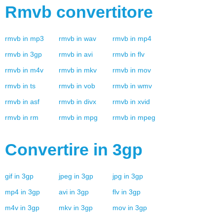
Rmvb
convertitore
rmvb
in
mp3
rmvb
in
wav
rmvb
in
mp4
rmvb
in
3gp
rmvb
in
avi
rmvb
in
flv
rmvb
in
m4v
rmvb
in
mkv
rmvb
in
mov
rmvb
in
ts
rmvb
in
vob
rmvb
in
wmv
rmvb
in
asf
rmvb
in
divx
rmvb
in
xvid
rmvb
in
rm
rmvb
in
mpg
rmvb
in
mpeg
Convertire in
3gp
gif
in
3gp
jpeg
in
3gp
jpg
in
3gp
mp4
in
3gp
avi
in
3gp
flv
in
3gp
m4v
in
3gp
mkv
in
3gp
mov
in
3gp