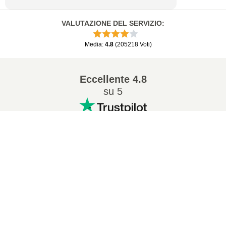
VALUTAZIONE DEL SERVIZIO
:
Media
:
4.8
(
205218
Voti
)
Eccellente
4.8
su 5
Conversioni popolari
:
7Z in ZIP
WAV in MP3
M4A in MP3
EPUB in PDF
EPUB in MOBI
WMA in MP3