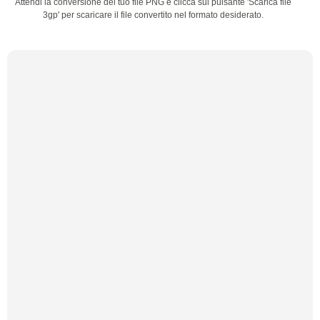
Attendi la conversione del tuo file PNG e clicca sul pulsante 'Scarica file
3gp' per scaricare il file convertito nel formato desiderato.