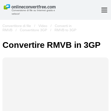
Conversione di file su Internet gratis e
veloce!
Convertitore di file
/
Video
/
Converti in
RMVB
/
Convertitore 3GP
/
RMVB to 3GP
Convertire RMVB in 3GP