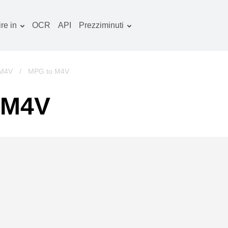
re in
OCR
API
Prezziminuti
Piano tariffario
ocumenti convertitore
Pacchetto OCR
mmagine convertitore
 M4V
/
MPG to M4V
dio convertitore
 M4V
bri convertitore
chivi convertitore
deo convertitore
ito web-screenshot