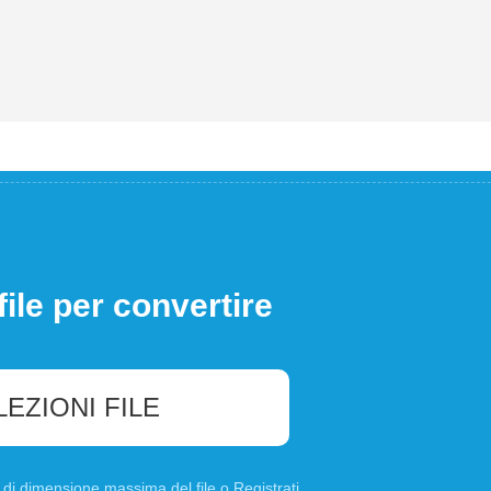
file per convertire
LEZIONI FILE
B di dimensione massima del file o
Registrati