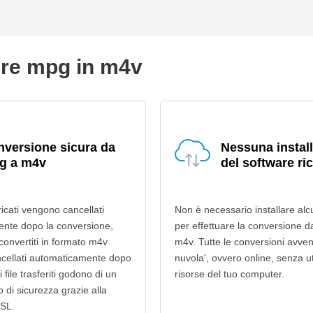
ire mpg in m4v
versione sicura da
Nessuna instal
g a m4v
del software ri
ricati vengono cancellati
Non è necessario installare alc
nte dopo la conversione,
per effettuare la conversione 
 convertiti in formato m4v
m4v. Tutte le conversioni avven
cellati automaticamente dopo
nuvola', ovvero online, senza ut
i file trasferiti godono di un
risorse del tuo computer.
lo di sicurezza grazie alla
SSL.