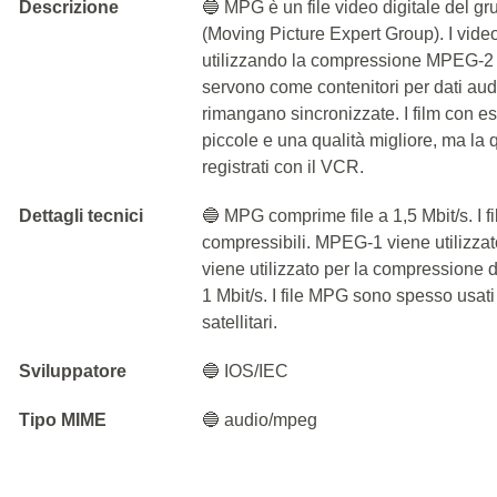
Descrizione
🔵 MPG è un file video digitale del g
(Moving Picture Expert Group). I vid
utilizzando la compressione MPEG-2 o
servono come contenitori per dati audi
rimangano sincronizzate. I film con
piccole e una qualità migliore, ma la q
registrati con il VCR.
Dettagli tecnici
🔵 MPG comprime file a 1,5 Mbit/s. I fil
compressibili. MPEG-1 viene utilizzat
viene utilizzato per la compressione dei 
1 Mbit/s. I file MPG sono spesso usati
satellitari.
Sviluppatore
🔵 IOS/IEC
Tipo MIME
🔵 audio/mpeg