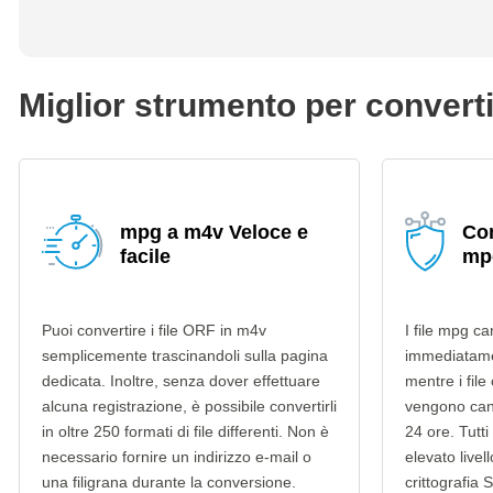
Miglior strumento per convert
mpg a m4v Veloce e
Con
facile
mp
Puoi convertire i file ORF in m4v
I file mpg ca
semplicemente trascinandoli sulla pagina
immediatame
dedicata. Inoltre, senza dover effettuare
mentre i file
alcuna registrazione, è possibile convertirli
vengono can
in oltre 250 formati di file differenti. Non è
24 ore. Tutti 
necessario fornire un indirizzo e-mail o
elevato livel
una filigrana durante la conversione.
crittografia 