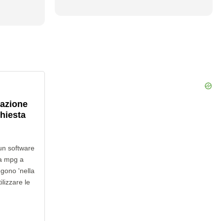
lazione
chiesta
un software
da mpg a
gono 'nella
ilizzare le