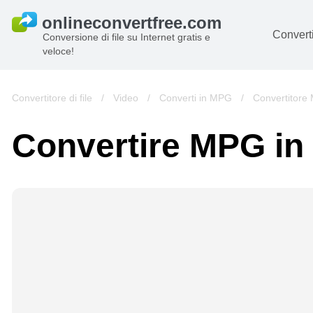
Converti
Conversione di file su Internet gratis e
veloce!
D
I
Convertitore di file
/
Video
/
Converti in MPG
/
Convertitore
Au
Convertire MPG in
Li
Ar
Vi
s