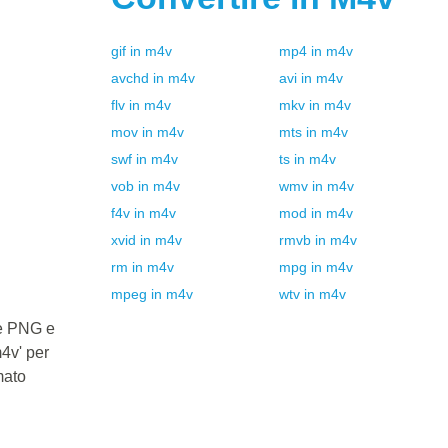
gif
in
m4v
mp4
in
m4v
avchd
in
m4v
avi
in
m4v
flv
in
m4v
mkv
in
m4v
mov
in
m4v
mts
in
m4v
swf
in
m4v
ts
in
m4v
vob
in
m4v
wmv
in
m4v
f4v
in
m4v
mod
in
m4v
xvid
in
m4v
rmvb
in
m4v
rm
in
m4v
mpg
in
m4v
mpeg
in
m4v
wtv
in
m4v
le PNG e
m4v' per
mato