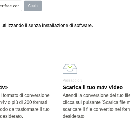
Copia
 utilizzando il senza installazione di software.
Passaggio 3
m4v»
Scarica il tuo m4v Video
il formato di conversione
Attendi la conversione del tuo fi
m4v o più di 200 formati
clicca sul pulsante 'Scarica file 
modo da trasformare il tuo
scaricare il file convertito nel for
 desiderato.
desiderato.