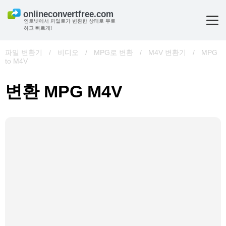
인토넷에서 파일로가 변환한 상태로 무료
하고 빠르게!
파일 변환기
/
비디오
/
MPG로 변환
/
M4V 변환기
/
MPG
to M4V
변환 MPG M4V