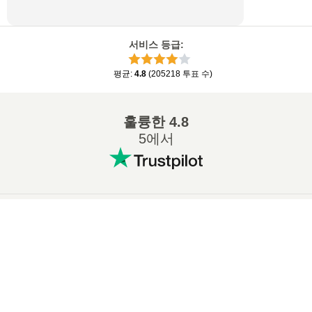
서비스 등급
:
평균
:
4.8
(
205218
투표 수
)
훌륭한
4.8
5에서
인기 있는 변환
:
×
7Z ZIP 변환
WAV MP3 변환
Now Playing
M4A MP3 변환
EPUB PDF 변환
Play Video
EPUB MOBI 변환
WMA MP3 변환