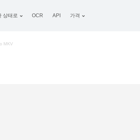
 상태로
OCR
API
가격
관세 계획
서류 변환기
OCR 패키지
그림 변환기
o MKV
오디오 변환기
서적 변환기
아카이브 변환기
비디오 변환기
웹 사이트-스크린 샷