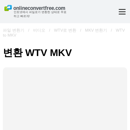
인토넷에서 파일로가 변환한 상태로 무료
하고 빠르게!
파일 변환기
/
비디오
/
WTV로 변환
/
MKV 변환기
/
WTV
to MKV
변환 WTV MKV