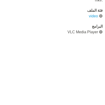
.mkv
فئة الملف
video
🔵
البرامج
🔵 VLC Media Player