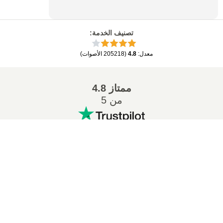
تصنيف الخدمة
:
معدل
:
4.8
(
205218
الأصوات
)
ممتاز
4.8
من 5
التحويلات المشهورة
:
تحويل ZIP إلى 7Z
تحويل MP3 إلى WAV
تحويل MP3 إلى M4A
تحويل PDF إلى EPUB
تحويل MOBI إلى EPUB
تحويل MP3 إلى WMA