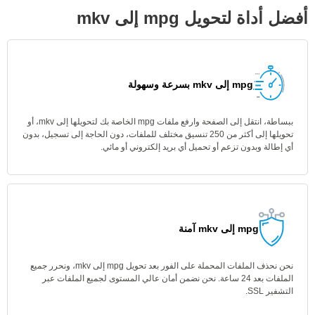
أفضل أداة لتحويل mpg إلى mkv
mpg إلى mkv بسرعة وسهولة
ببساطة، انتقل إلى الصفحة وارفع ملفات mpg الخاصة بك لتحويلها إلى mkv، أو
تحويلها إلى أكثر من 250 تنسيق مختلف للملفات، دون الحاجة إلى تسجيل، بدون
أي إطالة وبدون تزعم أو تحميل أي بريد إلكتروني أو مائي.
mpg إلى mkv آمنة
نحن نحذف الملفات المحملة على الفور بعد تحويل mpg إلى mkv، ونحرر جميع
الملفات بعد 24 ساعة. نحن نضمن أمان عالي المستوى لجميع الملفات عبر
التشفير SSL.