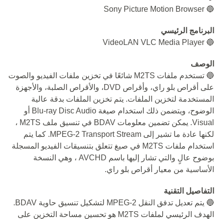
🔵 Sony Picture Motion Browser
البرنامج الرئيسي
🔵 VideoLAN VLC Media Player
الوصف
🔵 تستخدم ملفات M2TS شائعًا في تخزين ملفات الفيديو والصوت
على أقراص بلو راي، وأقراص DVD، والأقراص الصلبة، والأجهزة
المستخدمة لتخزين الملفات. يتم تخزين الملفات بدقة عالية
الوضوح، ويتضمن ذلك استخدام صيغة Blu-ray Disc Audio أو
Visual. يمكن تضمين معلومات BDAV في تنسيق ملف M2TS ،
لكنها عادة ما تشير إلى MPEG-2 Transport Stream. كما يتم
استخدام ملفات M2TS في صيغ تتعلق بتنسيقات الفيديو المسجلة
بوضوح عالٍ والتي تشار إليها باسم AVCHD ، وهي النسخة
الأساسية من معيار أقراص بلو راي.
التفاصيل التقنية
🔵 يتم تعديل تدفق النقل MPEG-2 لتشكيل تنسيق حاوية BDAV.
الهدف الرئيسي لملفات M2TS هو تحسين مساحة التخزين على