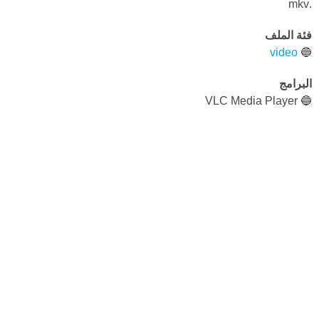
.mkv
فئة الملف
video
🔵
البرامج
🔵 VLC Media Player