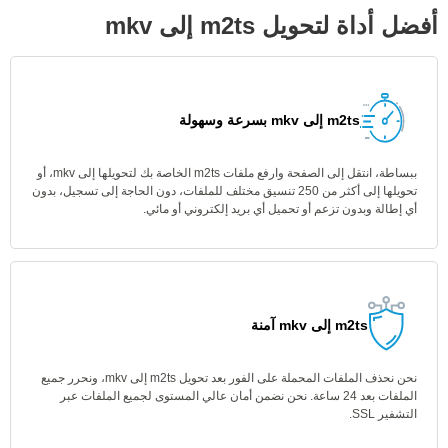
أفضل أداة لتحويل m2ts إلى mkv
m2ts إلى mkv بسرعة وسهولة
ببساطة، انتقل إلى الصفحة وارفع ملفات m2ts الخاصة بك لتحويلها إلى mkv، أو
تحويلها إلى أكثر من 250 تنسيق مختلف للملفات، دون الحاجة إلى تسجيل، بدون
أي إطالة وبدون تزعم أو تحميل أي بريد إلكتروني أو مائي.
m2ts إلى mkv آمنة
نحن نحذف الملفات المحملة على الفور بعد تحويل m2ts إلى mkv، ونحرر جميع
الملفات بعد 24 ساعة. نحن نضمن أمان عالي المستوى لجميع الملفات عبر
التشفير SSL.