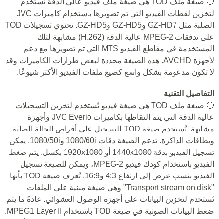
🔵 صيغة ملف TOD هي صيغة ملف فيديو عالي الدقة تُستخدم
لتخزين لقطات الفيديو التي تم تصويرها باستخدام كاميرات JVC
الصلبة مثل GZ-HD7 وGZ-HD5 وGZ-HD5. تحتوي تسجيلات TOD
على تدفقات MPEG-2 عالية الدقة (H.262) مشابهة لتلك
المستخدمة في مقاطع الفيديو MTS التي تم تصويرها مع دعم
لأجهزة AVCHD. هذه الصيغة محددة لبعض طرازات الكاميرات وقد
لا تكون مدعومة بشكل واسع كصيغ ملفات الفيديو الأكثر شيوعًا.
التفاصيل التقنية
🔵 صيغة ملف TOD هي صيغة فيديو تُستخدم لتخزين التسجيلات
عالية الدقة التي يتم التقاطها بكاميرات JVC Everio وأجهزة
مشابهة. تُستخدم صيغة TOD للتسجيل على أقراص الحالة الصلبة
وبطاقات الذاكرة. تدعم الصيغة دقات 1080/60i و1080/50i. يمكن
تسجيل الفيديو بدقة 1440x1080 أو 1920x1080 بكسل. يتم ضغط
الفيديو باستخدام كودك فيديو MPEG-2، ويمكن للصيغة تسجيل
الفيديو بنسب عرض إلى ارتفاع 4:3 و16:9. تُعرف صيغة TOD بأنها
"Transport stream on disk" وهي صيغة مبنية على الملفات
تُستخدم لتخزين البيانات على أجهزة الوصول العشوائي. عادةً ما يتم
ضغط البيانات الصوتية في صيغة TOD باستخدام MPEG1 Layer II.