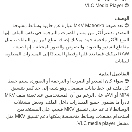
🔵 VLC Media Player
الوصف
🔵 تعد صيغة MKV Matroska عبارة عن حاوية وسائط مفتوحة
المصدر تدعم أكثر من مسار للصوت والترجمة في نفس الملف. إنها
النوع الأكثر ملاءمة حيث يمكنك إضافة مبلغ كبير من البيانات ، مثل
مقاطع الفيديو والصوت والنصوص والصور المختلفة. إنها صيغة
RAW يمكنك فيما بعد قلبها وفصلها استنادًا إلى المسارات المطلوبة
للبيانات.
التفاصيل التقنية
🔵 سواء كان الفيديو أو الصوت أو الترجمة أو الصورة، سيتم حفظ
كل ملف في خط بيانات منفصل. وهو شبيه إلى حد كبير بتنسيق
MP4 أو AVI، على الرغم من أن المستخدمين عند تعبئة ملف MKV
نادراً ما يضمون جميع المسارات داخل الملف. وبعض مشغلات
الوسائط لا تدعم حتى تنسيق MKV فيجب على المستخدمين
استخدام مشغلات وسائط متخصصة يمكنها دعم تنسيق MKV مثل
مشغل VLC media player.