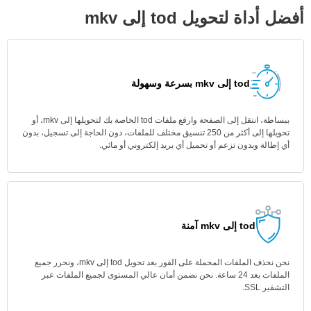
أفضل أداة لتحويل tod إلى mkv
tod إلى mkv بسرعة وسهولة
ببساطة، انتقل إلى الصفحة وارفع ملفات tod الخاصة بك لتحويلها إلى mkv، أو
تحويلها إلى أكثر من 250 تنسيق مختلف للملفات، دون الحاجة إلى تسجيل، بدون
أي إطالة وبدون تزعم أو تحميل أي بريد إلكتروني أو مائي.
tod إلى mkv آمنة
نحن نحذف الملفات المحملة على الفور بعد تحويل tod إلى mkv، ونحرر جميع
الملفات بعد 24 ساعة. نحن نضمن أمان عالي المستوى لجميع الملفات عبر
التشفير SSL.