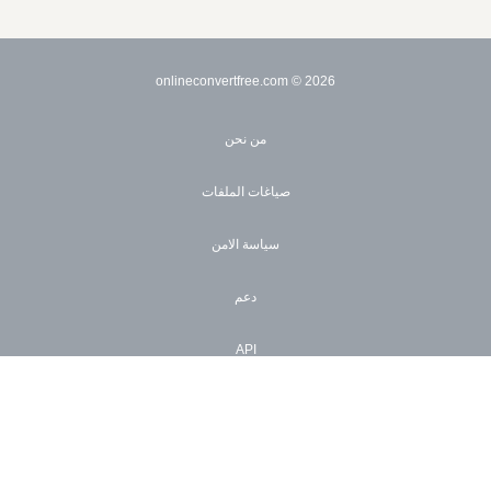
© onlineconvertfree.com
2026
من نحن
صياغات الملفات
سياسة الامن
دعم
API
الأسعار
×
الاستدامة
Now Playing