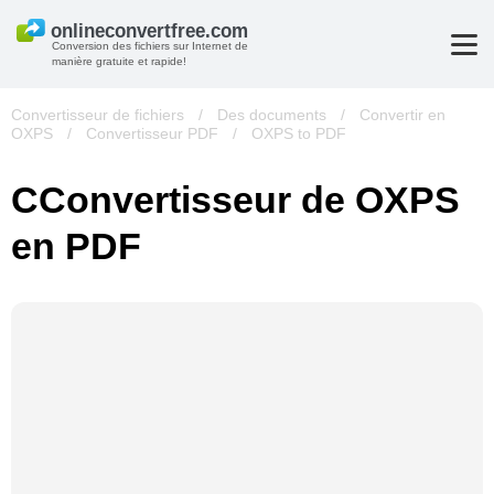
Conversion des fichiers sur Internet de
manière gratuite et rapide!
Convertisseur de fichiers
/
Des documents
/
Convertir en
OXPS
/
Convertisseur PDF
/
OXPS to PDF
СConvertisseur de OXPS
en PDF