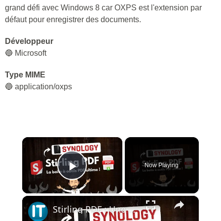
grand défi avec Windows 8 car OXPS est l'extension par
défaut pour enregistrer des documents.
Développeur
🔵 Microsoft
Type MIME
🔵 application/oxps
×
Now Playing
Play Video
×
Stirling PDF : Une boite à outils PDF gratuite sur votre NAS Synology