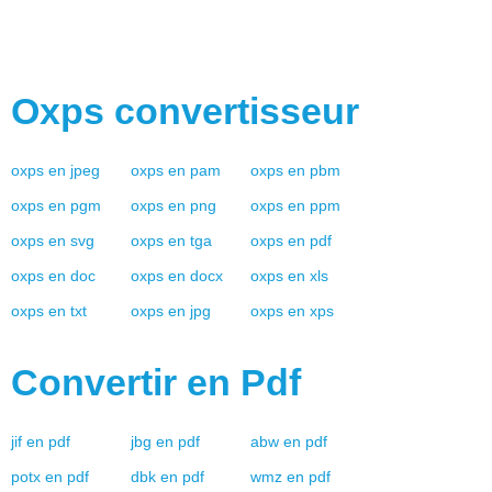
Oxps
convertisseur
oxps
en
jpeg
oxps
en
pam
oxps
en
pbm
oxps
en
pgm
oxps
en
png
oxps
en
ppm
oxps
en
svg
oxps
en
tga
oxps
en
pdf
oxps
en
doc
oxps
en
docx
oxps
en
xls
oxps
en
txt
oxps
en
jpg
oxps
en
xps
Convertir en
Pdf
jif
en
pdf
jbg
en
pdf
abw
en
pdf
potx
en
pdf
dbk
en
pdf
wmz
en
pdf